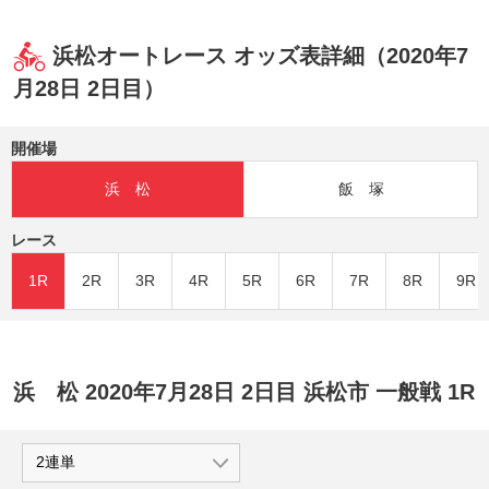
浜松オートレース オッズ表詳細（2020年7
月28日 2日目）
開催場
浜 松
飯 塚
レース
1R
2R
3R
4R
5R
6R
7R
8R
9R
浜 松 2020年7月28日 2日目 浜松市 一般戦 1R