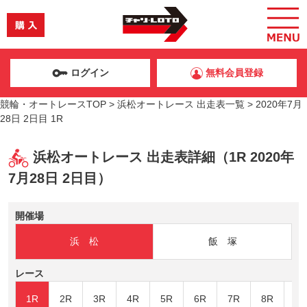
ログイン
無料会員登録
競輪・オートレースTOP
>
浜松オートレース 出走表一覧
>
2020年7月
28日 2日目 1R
浜松オートレース 出走表詳細（1R 2020年
7月28日 2日目）
開催場
浜 松
飯 塚
レース
1R
2R
3R
4R
5R
6R
7R
8R
9R