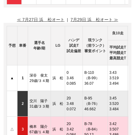
≪ 7月27日 浜 松オート
|
7月29日 浜 松オート ≫
良10走
ハンデ
現ランク
選手名
予想
車番
LG
試走T
（前ランク）
平均試走T
年齢/期
試走偏差
審査ポイント
平均競走T
最高競走T
着順
0
B-110
3.43
深谷 俊太
2連
▲
1
浜 松
3.46
（B-99）
3.519
29歳/３４期
着順
0.085
36.07
3.494
2連
着順
20
B-95
3.45
交川 陽子
2連
2
浜 松
3.48
（B-76）
3.520
31歳/３３期
着順
0.072
46.662
3.484
2連
着順
20
B-78
3.42
橋本 陽介
2連
△
3
浜 松
3.42
（B-84）
3.507
67歳/１４期
着順
0.084
50.12
3.486