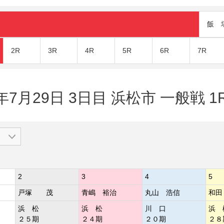
飯 
2R
3R
4R
5R
6R
7R
年7月29日 3日目 浜松市 一般戦 1
2
3
4
5
戸塚 茂
青嶋 裕治
丸山 浩信
和田
浜 松
浜 松
川 口
浜 
２５期
２４期
２０期
２８