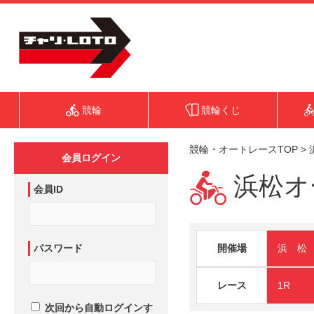
競輪
競輪くじ
競輪・オートレースTOP
>
会員ログイン
浜松オー
会員ID
パスワード
開催場
浜 松
レース
1R
次回から自動ログインす