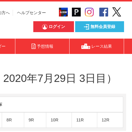
の方へ
ヘルプセンター
ログイン
無料会員登録
ダー
予想情報
レース結果
020年7月29日 3日目）
塚
8R
9R
10R
11R
12R