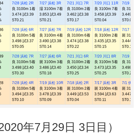
34
7/28 浜松 2R
7/27 浜松 3R
7/21 川口 7R
7/20 川口 11R
7/19 川口 
%
良 3100m 1着
湿 3100m 7着
良 3100m 2着
良 3100m 7着
良 3100m
5
3.474 試3.39
3.853 試3.49
3.462 試3.38
3.458 試3.39
3.449 試3.
%
ST0.21
ST0.21
ST0.17
ST0.04
ST0.07
36
7/28 浜松 6R
7/27 浜松 7R
7/19 浜松 12R
7/18 浜松 12R
7/17 浜松 
%
良 3100m 5着
良 3100m 4着
良 3100m 6着
良 3100m 2着
斑 3100m
6
3.498 試3.37
3.490 試3.38
3.474 試3.38
3.435 試3.35
3.444 試3.
ST0.05
ST0.14
ST0.22
ST0.15
ST0.13
39
7/28 浜松 7R
7/27 浜松 6R
7/21 川口 6R
7/20 川口 8R
7/19 川口 
%
良 3100m 5着
斑 3100m 3着
良 3100m 2着
良 3100m 5着
良 3100m
4
3.498 試3.40
3.486 試3.40
3.450 試3.34
3.473 試3.35
3.498 試3.
ST0.30
ST0.18
ST0.25
ST0.25
ST0.27
28
7/28 浜松 4R
7/19 浜松 10R
7/18 浜松 2R
7/17 浜松 3R
7/1 伊勢崎
%
良 3100m 5着
良 3100m 3着
斑 3100m 2着
斑 3100m 4着
斑 3100m
6
3.494 試3.35
3.478 試3.39
3.449 試3.53
3.594 試3.63
3.447 試3.
ST0.10
ST0.09
ST0.04
ST0.11
ST0.13
20年7月29日 3日目）