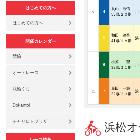
はじめての方へ
丸山 浩信
○
4
川
53歳/２０期
はじめての方へ
和田 健吾
5
浜
開催カレンダー
41歳/２８期
競輪
小原 望
6
川
39歳/３１期
オートレース
競輪くじ
花田 一輝
△
7
浜
22歳/３３期
Dokanto!
チャリロトプラザ
浜松オー
レース情報