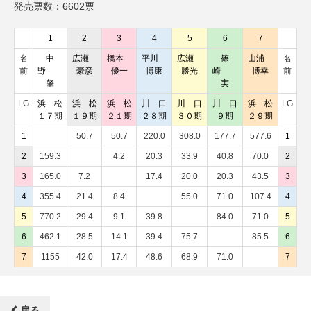
発売票数：6602票
1
2
3
4
5
6
7
名
中
広瀬
橋本
平川
広瀬
篠
山浦
名
前
野
豪彦
優一
博康
勝光
崎
博幸
前
肇
実
LG
浜 松
浜 松
浜 松
川 口
川 口
川 口
浜 松
LG
１７期
１９期
２１期
２８期
３０期
９期
２９期
1
50.7
50.7
220.0
308.0
177.7
577.6
1
2
159.3
4.2
20.3
33.9
40.8
70.0
2
3
165.0
7.2
17.4
20.0
20.3
43.5
3
4
355.4
21.4
8.4
55.0
71.0
107.4
4
5
770.2
29.4
9.1
39.8
84.0
71.0
5
6
462.1
28.5
14.1
39.4
75.7
85.5
6
7
1155
42.0
17.4
48.6
68.9
71.0
7
戻る