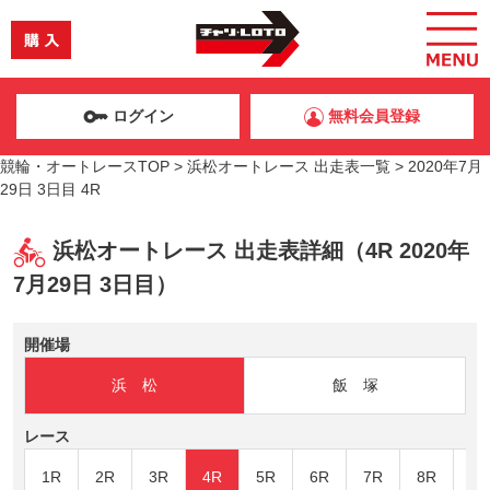
ログイン
無料会員登録
競輪・オートレースTOP
>
浜松オートレース 出走表一覧
>
2020年7月
29日 3日目 4R
浜松オートレース 出走表詳細（4R 2020年
7月29日 3日目）
開催場
浜 松
飯 塚
レース
1R
2R
3R
4R
5R
6R
7R
8R
9R