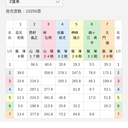
発売票数：10256票
1
2
3
4
5
6
7
名
花元
西村
林
佐藤
桝崎
鐘ヶ
久
名
前
初美
義正
弘明
裕児
陽介
江 将
門
前
平
徹
LG
飯 塚
山 陽
山 陽
飯 塚
飯 塚
飯 塚
飯 塚
LG
８期
１７期
２４期
３２期
２８期
３１期
２６期
1
98.3
80.6
20.6
29.3
5.5
35.3
1
2
39.0
358.9
276.1
247.5
78.0
175.1
2
3
33.8
224.3
205.1
265.8
49.1
199.4
3
4
8.2
287.1
377.8
61.8
9.7
53.1
4
5
12.3
224.3
341.8
48.8
17.0
51.6
5
6
5.0
188.9
113.9
20.6
33.2
26.3
6
7
13.4
377.8
341.8
73.2
64.6
9.6
7