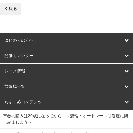
戻る
はじめての方へ
はじめての方へ
開催カレンダー
競輪
レース情報
オートレース
レース予想
競輪場一覧
競輪くじ
レース結果
北日本
函館競輪場
青森競輪場
いわき平競輪場
おすすめコンテンツ
車券の購入は20歳になってから ～競輪・オートレースは適度に楽
Dokanto!
キャリーオーバー一覧
関
競輪選手情報
弥彦競輪場
前橋競輪場
取手競輪場
宇都宮競輪場
しみましょう～
東
大宮競輪場
西武園競輪場
京王閣競輪場
立川競輪場
チャリロトプラザ
Perfecta Navi