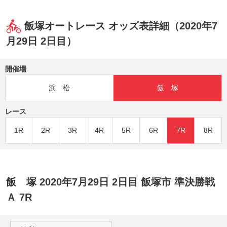
飯塚オートレース オッズ表詳細（2020年7
月29日 2日目）
開催場
浜 松
飯 塚
レース
1R
2R
3R
4R
5R
6R
7R
8R
飯 塚 2020年7月29日 2日目 飯塚市 準決勝戦
Ａ 7R