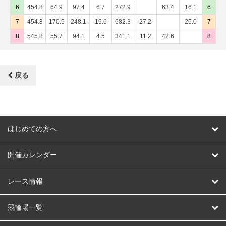
6
454.8
64.9
97.4
6.7
272.9
63.4
16.1
6
7
454.8
170.5
248.1
19.6
682.3
27.2
25.0
7
8
545.8
55.7
94.1
4.5
341.1
11.2
42.6
8
戻る
はじめての方へ
はじめての方へ
開催カレンダー
競輪
レース情報
オートレース
レース予想
競輪場一覧