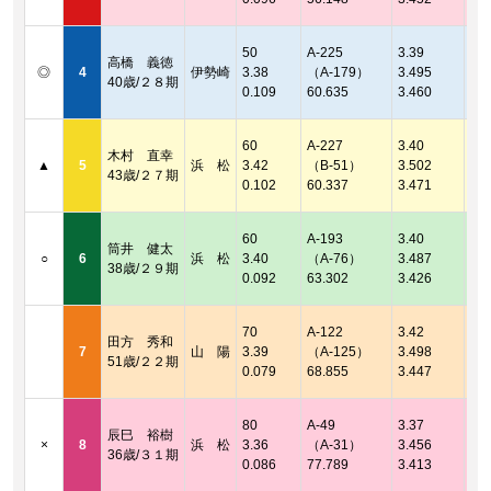
2連
着順
50
A-225
3.39
高橋 義徳
2連
◎
4
伊勢崎
3.38
（A-179）
3.495
40歳/２８期
着順
0.109
60.635
3.460
2連
着順
60
A-227
3.40
木村 直幸
2連
▲
5
浜 松
3.42
（B-51）
3.502
43歳/２７期
着順
0.102
60.337
3.471
2連
着順
60
A-193
3.40
筒井 健太
2連
○
6
浜 松
3.40
（A-76）
3.487
38歳/２９期
着順
0.092
63.302
3.426
2連
着順
70
A-122
3.42
田方 秀和
2連
7
山 陽
3.39
（A-125）
3.498
51歳/２２期
着順
0.079
68.855
3.447
2連
着順
80
A-49
3.37
辰巳 裕樹
2連
×
8
浜 松
3.36
（A-31）
3.456
36歳/３１期
着順
0.086
77.789
3.413
2連