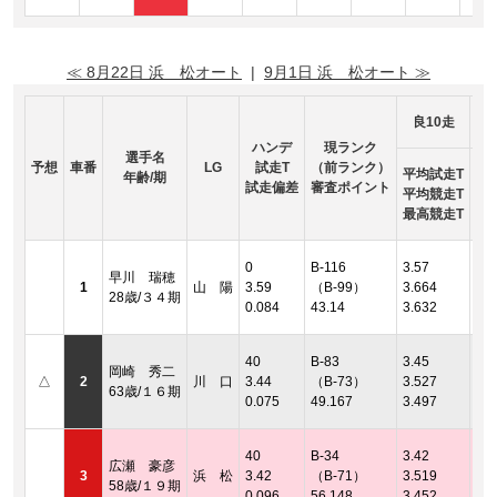
≪ 8月22日 浜 松オート
|
9月1日 浜 松オート ≫
良10走
ハンデ
現ランク
選手名
予想
車番
LG
試走T
（前ランク）
平均試走T
年齢/期
試走偏差
審査ポイント
平均競走T
最高競走T
着順
0
B-116
3.57
早川 瑞穂
2連
1
山 陽
3.59
（B-99）
3.664
28歳/３４期
着順
0.084
43.14
3.632
2連
着順
40
B-83
3.45
岡崎 秀二
2連
△
2
川 口
3.44
（B-73）
3.527
63歳/１６期
着順
0.075
49.167
3.497
2連
着順
40
B-34
3.42
広瀬 豪彦
2連
3
浜 松
3.42
（B-71）
3.519
58歳/１９期
着順
0.096
56.148
3.452