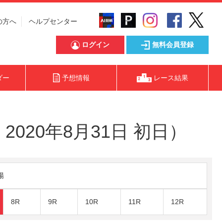
の方へ
ヘルプセンター
ログイン
無料会員登録
ダー
予想情報
レース結果
020年8月31日 初日）
陽
8R
9R
10R
11R
12R