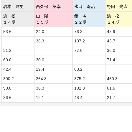
岩本 君男
西久保 英幸
水口 寿治
野田 光宏
浜 松
山 陽
飯 塚
浜 松
１４期
１５期
２２期
２４期
53.6
24.0
76.3
48.9
36.3
107.2
43.7
31.2
77.6
36.0
60.0
30.0
71.4
42.4
19.4
88.2
300.2
264.8
375.2
450.3
90.0
36.3
102.3
61.6
36.6
12.1
48.4
21.7