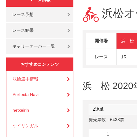
浜松オー
レース予想
レース結果
開催場
浜 松
キャリーオーバー一覧
レース
1R
おすすめコンテンツ
競輪選手情報
浜 松 2020
Perfecta Navi
netkeirin
発売票数：6433票
ケイリンガル
1