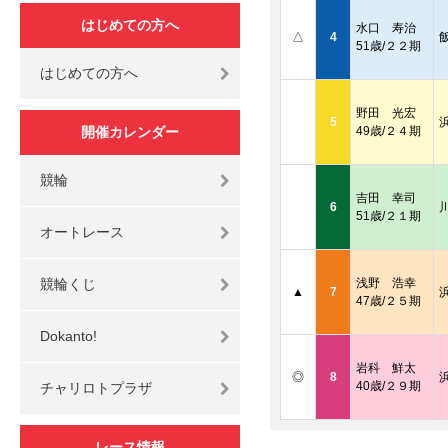
はじめての方へ
水口 寿治
△
4
51歳/２２期
はじめての方へ
野田 光宏
5
開催カレンダー
49歳/２４期
競輪
吉田 幸司
6
51歳/２１期
オートレース
競輪くじ
浅野 浩幸
▲
7
47歳/２５期
Dokanto!
岩科 鮮太
◎
8
40歳/２９期
チャリロトプラザ
レース情報