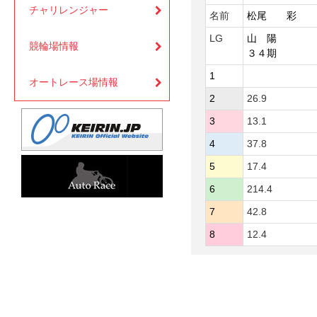
チャリレンジャー
名前
松尾 彩
LG
山 陽
競輪場情報
３４期
1
オートレース場情報
2
26.9
3
13.1
4
37.8
5
17.4
6
214.4
7
42.8
8
12.4