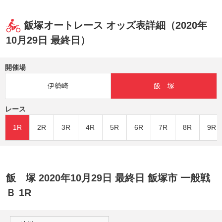
飯塚オートレース オッズ表詳細（2020年
10月29日 最終日）
開催場
伊勢崎
飯 塚
レース
1R
2R
3R
4R
5R
6R
7R
8R
9R
飯 塚 2020年10月29日 最終日 飯塚市 一般戦
Ｂ 1R