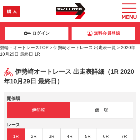
ログイン
無料会員登録
競輪・オートレースTOP
>
伊勢崎オートレース 出走表一覧
>
2020年
10月29日 最終日 1R
伊勢崎オートレース 出走表詳細（1R 2020
年10月29日 最終日）
開催場
伊勢崎
飯 塚
レース
1R
2R
3R
4R
5R
6R
7R