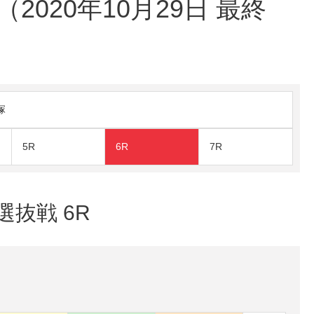
020年10月29日 最終
塚
5R
6R
7R
選抜戦 6R