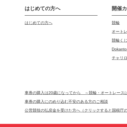
はじめての方へ
開催
はじめての方へ
競輪
オート
競輪く
Dokanto
チャリ
車券の購入は20歳になってから ～競輪・オートレー
車券の購入にのめり込む不安のある方のご相談
公営競技の払戻金を受けた方へ（クリックすると国税庁