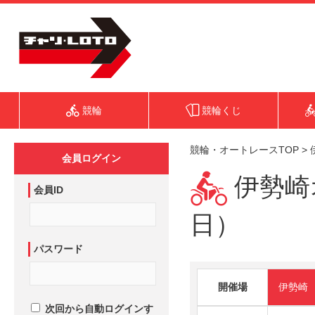
競輪
競輪くじ
競輪・オートレースTOP
>
会員ログイン
伊勢崎オ
会員ID
日）
パスワード
開催場
伊勢崎
次回から自動ログインす