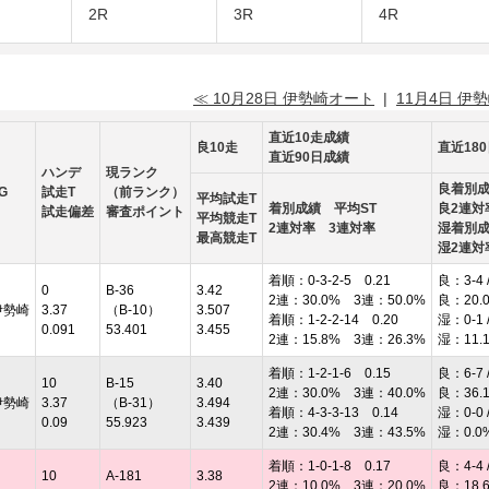
2R
3R
4R
≪ 10月28日 伊勢崎オート
|
11月4日 伊
直近10走成績
良10走
直近18
直近90日成績
ハンデ
現ランク
良着別
G
試走T
（前ランク）
平均試走T
着別成績 平均ST
良2連対
試走偏差
審査ポイント
平均競走T
2連対率 3連対率
湿着別
最高競走T
湿2連対
着順：0-3-2-5 0.21
良：3-4 /
0
B-36
3.42
2連：30.0% 3連：50.0%
良：20.
伊勢崎
3.37
（B-10）
3.507
着順：1-2-2-14 0.20
湿：0-1 /
0.091
53.401
3.455
2連：15.8% 3連：26.3%
湿：11.
着順：1-2-1-6 0.15
良：6-7 /
10
B-15
3.40
2連：30.0% 3連：40.0%
良：36.
伊勢崎
3.37
（B-31）
3.494
着順：4-3-3-13 0.14
湿：0-0 /
0.09
55.923
3.439
2連：30.4% 3連：43.5%
湿：0.0
着順：1-0-1-8 0.17
良：4-4 /
10
A-181
3.38
2連：10.0% 3連：20.0%
良：18.