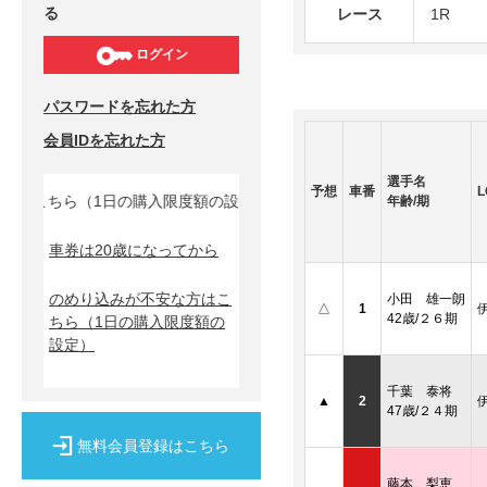
る
レース
1R
ログイン
パスワードを忘れた方
会員IDを忘れた方
選手名
予想
車番
L
はこちら（1日の購入限度額の設定）↓
年齢/期
車券は20歳になってから
のめり込みが不安な方はこ
小田 雄一朗
△
1
42歳/２６期
ちら
（1日の購入限度額の
設定）
千葉 泰将
▲
2
47歳/２４期
無料会員登録はこちら
藤本 梨恵