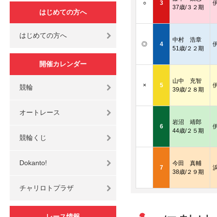
○
3
37歳/３２期
はじめての方へ
はじめての方へ
中村 浩章
◎
4
51歳/２２期
開催カレンダー
山中 充智
×
5
競輪
39歳/２８期
オートレース
岩沼 靖郎
6
44歳/２５期
競輪くじ
Dokanto!
今田 真輔
7
38歳/２９期
チャリロトプラザ
レース情報