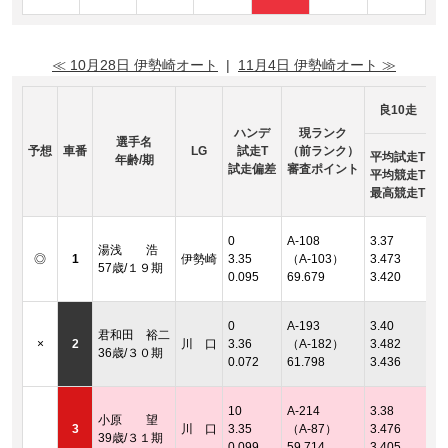
≪ 10月28日 伊勢崎オート
|
11月4日 伊勢崎オート ≫
良10走
ハンデ
現ランク
選手名
予想
車番
LG
試走T
（前ランク）
平均試走T
年齢/期
試走偏差
審査ポイント
平均競走T
最高競走T
着
0
A-108
3.37
湯浅 浩
2
◎
1
伊勢崎
3.35
（A-103）
3.473
57歳/１９期
着
0.095
69.679
3.420
2
着
0
A-193
3.40
君和田 裕二
2
×
2
川 口
3.36
（A-182）
3.482
36歳/３０期
着
0.072
61.798
3.436
2
着
10
A-214
3.38
小原 望
2
3
川 口
3.35
（A-87）
3.476
39歳/３１期
着
0.099
59.714
3.405