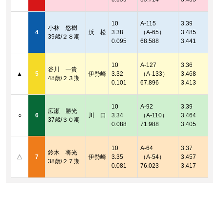
2
着
10
A-115
3.39
小林 悠樹
2
4
浜 松
3.38
（A-65）
3.485
39歳/２８期
着
0.095
68.588
3.441
2
着
10
A-127
3.36
谷川 一貴
2
▲
5
伊勢崎
3.32
（A-133）
3.468
48歳/２３期
着
0.101
67.896
3.413
2
着
10
A-92
3.39
広瀬 勝光
2
○
6
川 口
3.34
（A-110）
3.464
37歳/３０期
着
0.088
71.988
3.405
2
着
10
A-64
3.37
鈴木 将光
2
△
7
伊勢崎
3.35
（A-54）
3.457
38歳/２７期
着
0.081
76.023
3.417
2