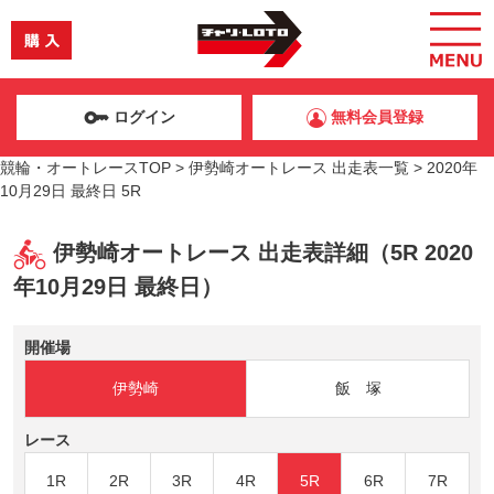
ログイン
無料会員登録
競輪・オートレースTOP
>
伊勢崎オートレース 出走表一覧
>
2020年
10月29日 最終日 5R
伊勢崎オートレース 出走表詳細（5R 2020
年10月29日 最終日）
開催場
伊勢崎
飯 塚
レース
1R
2R
3R
4R
5R
6R
7R