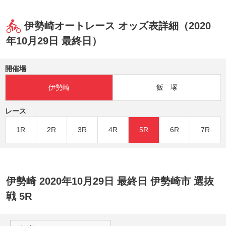
伊勢崎オートレース オッズ表詳細（2020
年10月29日 最終日）
開催場
伊勢崎
飯 塚
レース
1R
2R
3R
4R
5R
6R
7R
伊勢崎 2020年10月29日 最終日 伊勢崎市 選抜
戦 5R