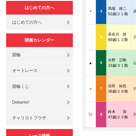
はじめての方へ
馬場 雄二
×
4
52歳/２１期
はじめての方へ
長谷川 啓
5
開催カレンダー
69歳/１２期
競輪
矢野 正剛
▲
6
33歳/３１期
オートレース
競輪くじ
吉田 祐也
○
7
36歳/２９期
Dokanto!
鈴木 清
◎
8
47歳/２３期
チャリロトプラザ
レース情報