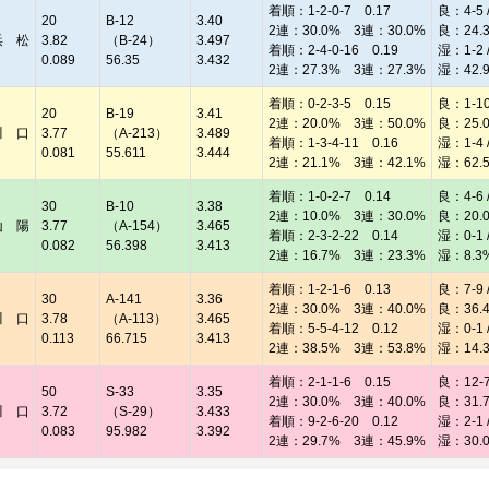
着順：1-2-0-7 0.17
良：4-5 /
20
B-12
3.40
2連：30.0% 3連：30.0%
良：24.
浜 松
3.82
（B-24）
3.497
着順：2-4-0-16 0.19
湿：1-2 /
0.089
56.35
3.432
2連：27.3% 3連：27.3%
湿：42.
着順：0-2-3-5 0.15
良：1-10 
20
B-19
3.41
2連：20.0% 3連：50.0%
良：25.
川 口
3.77
（A-213）
3.489
着順：1-3-4-11 0.16
湿：1-4 /
0.081
55.611
3.444
2連：21.1% 3連：42.1%
湿：62.
着順：1-0-2-7 0.14
良：4-6 /
30
B-10
3.38
2連：10.0% 3連：30.0%
良：20.
山 陽
3.77
（A-154）
3.465
着順：2-3-2-22 0.14
湿：0-1 /
0.082
56.398
3.413
2連：16.7% 3連：23.3%
湿：8.3
着順：1-2-1-6 0.13
良：7-9 /
30
A-141
3.36
2連：30.0% 3連：40.0%
良：36.
川 口
3.78
（A-113）
3.465
着順：5-5-4-12 0.12
湿：0-1 /
0.113
66.715
3.413
2連：38.5% 3連：53.8%
湿：14.
着順：2-1-1-6 0.15
良：12-7 
50
S-33
3.35
2連：30.0% 3連：40.0%
良：31.
川 口
3.72
（S-29）
3.433
着順：9-2-6-20 0.12
湿：2-1 /
0.083
95.982
3.392
2連：29.7% 3連：45.9%
湿：30.