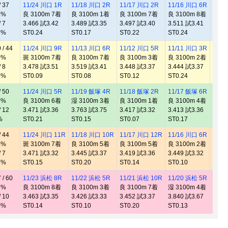
 37
11/24 川口 1R
11/18 川口 2R
11/17 川口 2R
11/16 川口 6R
11/8
3%
良 3100m 7着
良 3100m 1着
良 3100m 7着
良 3100m 8着
良 31
 7
3.466 試3.42
3.489 試3.35
3.497 試3.40
3.511 試3.41
3.46
9%
ST0.24
ST0.17
ST0.22
ST0.24
ST0.
/ 44
11/24 川口 9R
11/13 川口 6R
11/12 川口 5R
11/11 川口 3R
11/1
0%
斑 3100m 7着
良 3100m 7着
良 3100m 3着
良 3100m 2着
良 31
 8
3.478 試3.51
3.519 試3.41
3.448 試3.37
3.444 試3.37
3.46
5%
ST0.09
ST0.08
ST0.12
ST0.24
ST0.
 50
11/24 川口 5R
11/19 飯塚 4R
11/18 飯塚 2R
11/17 飯塚 6R
11/1
0%
良 3100m 6着
湿 3100m 3着
良 3100m 1着
良 3100m 4着
良 31
 12
3.471 試3.36
3.763 試3.75
3.417 試3.32
3.413 試3.36
3.43
%
ST0.21
ST0.15
ST0.07
ST0.17
ST0.
 44
11/24 川口 11R
11/18 川口 10R
11/17 川口 12R
11/16 川口 6R
11/1
4%
斑 3100m 7着
良 3100m 5着
良 3100m 5着
良 3100m 2着
良 31
 7
3.471 試3.32
3.445 試3.37
3.419 試3.36
3.449 試3.32
3.42
3%
ST0.15
ST0.20
ST0.14
ST0.10
ST0.
/ 60
11/23 浜松 8R
11/22 浜松 5R
11/21 浜松 10R
11/20 浜松 5R
11/1
7%
良 3100m 8着
良 3100m 3着
良 3100m 7着
湿 3100m 4着
良 31
 10
3.463 試3.35
3.426 試3.33
3.452 試3.37
3.840 試3.67
3.42
0%
ST0.14
ST0.10
ST0.20
ST0.13
ST0.