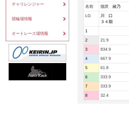
チャリレンジャー
名前
信沢 綾乃
LG
川 口
競輪場情報
３４期
1
オートレース場情報
2
21.9
3
834.9
4
667.9
5
61.8
6
333.9
7
333.9
8
32.4