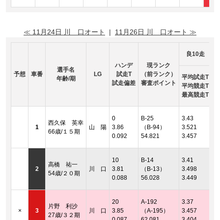
≪ 11月24日 川 口オート
|
11月26日 川 口オート ≫
良10走
ハンデ
現ランク
選手名
予想
車番
LG
試走T
（前ランク）
平均試走T
年齢/期
試走偏差
審査ポイント
平均競走T
最高競走T
着
0
B-25
3.43
西久保 英幸
2
1
山 陽
3.86
（B-94）
3.521
66歳/１５期
着
0.092
54.821
3.457
2
着
10
B-14
3.41
高橋 祐一
2
2
川 口
3.81
（B-13）
3.498
54歳/２０期
着
0.088
56.028
3.449
2
着
20
A-192
3.37
片野 利沙
2
×
3
川 口
3.85
（A-195）
3.457
27歳/３２期
着
0.087
62.081
3.404