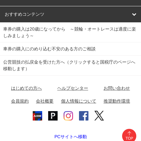
競輪くじ
レース結果
北日本
函館競輪場
青森競輪場
いわき平競輪場
おすすめコンテンツ
車券の購入は20歳になってから ～競輪・オートレースは適度に楽
Dokanto!
キャリーオーバー一覧
関
競輪選手情報
弥彦競輪場
前橋競輪場
取手競輪場
宇都宮競輪場
しみましょう～
東
大宮競輪場
西武園競輪場
京王閣競輪場
立川競輪場
チャリロトプラザ
Perfecta Navi
車券の購入にのめり込む不安のある方のご相談
南
松戸競輪場
千葉競輪場
川崎競輪場
平塚競輪場
公営競技の払戻金を受けた方へ（クリックすると国税庁のページへ
netkeirin
関
移動します）
小田原競輪場
伊東競輪場
静岡競輪場
東
ケイリンガル
中
名古屋競輪場
岐阜競輪場
大垣競輪場
豊橋競輪場
はじめての方へ
ヘルプセンター
お問い合わせ
部
チャリレンジャー
富山競輪場
松阪競輪場
四日市競輪場
会員規約
会社概要
個人情報について
推奨動作環境
競輪場情報
近
福井競輪場
奈良競輪場
向日町競輪場
和歌山競輪場
畿
岸和田競輪場
オートレース場情報
PCサイトへ移動