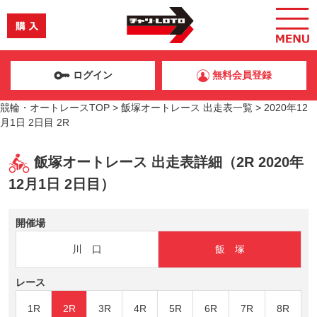
ログイン
無料会員登録
競輪・オートレースTOP
>
飯塚オートレース 出走表一覧
>
2020年12
月1日 2日目 2R
飯塚オートレース 出走表詳細（2R 2020年
12月1日 2日目）
開催場
川 口
飯 塚
レース
1R
2R
3R
4R
5R
6R
7R
8R