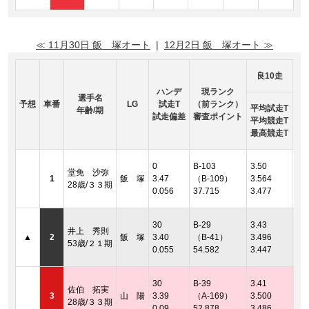
≪ 11月30日 飯 塚オート
|
12月2日 飯 塚オート ≫
良10走
ハンデ
現ランク
選手名
予想
車番
LG
試走T
（前ランク）
平均試走T
年齢/期
試走偏差
審査ポイント
平均競走T
最高競走T
着順
0
B-103
3.50
堂免 沙弥
2連
1
飯 塚
3.47
（B-109）
3.564
28歳/３３期
着順
0.056
37.715
3.477
2連
着順
30
B-29
3.43
井上 秀則
2連
▲
2
飯 塚
3.40
（B-41）
3.496
53歳/２１期
着順
0.055
54.582
3.447
2連
着順
30
B-39
3.41
佐伯 拓実
2連
3
山 陽
3.39
（A-169）
3.500
28歳/３３期
着順
0.09
52.878
3.486