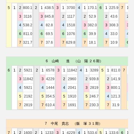
5
1
2
800.1
2
1
438.5
3
1
3700
4
1
170.1
6
1
225.9
7
1
8
3
3116
3
845.8
2
1117
2
52.9
2
43.6
2
1
4
538.2
4
82.8
4
1518
3
382.0
3
308.3
3
1
6
811.0
6
69.5
6
1076
6
39.9
4
33.0
4
7
321.7
7
37.6
7
629.8
7
18.1
7
10.9
6
6
山崎 進
（山 陽 ２６期）
6
1
2
5921
2
1
6578
3
1
11842
4
1
3289
5
1
811.0
7
1
3
11842
3
4229
2
2960
2
939.8
2
141.9
2
4
5921
4
1444
4
2041
3
2819
3
800.1
3
5
2192
5
354.5
5
1910
5
246.7
4
121.3
4
7
2819
7
610.4
7
1691
7
230.3
7
31.9
5
7
中尾 貴志
（飯 塚 ３１期）
7
1
2
1600
2
1
1233
3
1
4229
4
1
533.4
5
1
133.6
6
1
5