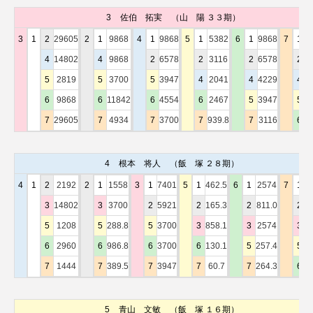
3
佐伯 拓実
（山 陽 ３３期）
3
1
2
29605
2
1
9868
4
1
9868
5
1
5382
6
1
9868
7
1
1
4
14802
4
9868
2
6578
2
3116
2
6578
2
4
5
2819
5
3700
5
3947
4
2041
4
4229
4
2
6
9868
6
11842
6
4554
6
2467
5
3947
5
1
7
29605
7
4934
7
3700
7
939.8
7
3116
6
1
4
根本 将人
（飯 塚 ２８期）
4
1
2
2192
2
1
1558
3
1
7401
5
1
462.5
6
1
2574
7
1
6
3
14802
3
3700
2
5921
2
165.3
2
811.0
2
2
5
1208
5
288.8
5
3700
3
858.1
3
2574
3
1
6
2960
6
986.8
6
3700
6
130.1
5
257.4
5
7
7
1444
7
389.5
7
3947
7
60.7
7
264.3
6
1
5
青山 文敏
（飯 塚 １６期）