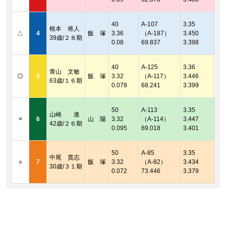
2連
着順
40
A-107
3.35
根本 将人
2連
△
4
飯 塚
3.36
（A-187）
3.450
39歳/２８期
着順
0.08
69.837
3.398
2連
着順
40
A-125
3.36
青山 文敏
2連
◎
5
飯 塚
3.32
（A-117）
3.446
63歳/１６期
着順
0.078
68.241
3.399
2連
着順
50
A-113
3.35
山崎 進
2連
×
6
山 陽
3.32
（A-114）
3.447
42歳/２６期
着順
0.095
69.018
3.401
2連
着順
50
A-85
3.35
中尾 貴志
2連
○
7
飯 塚
3.32
（A-82）
3.434
30歳/３１期
着順
0.072
73.446
3.379
2連