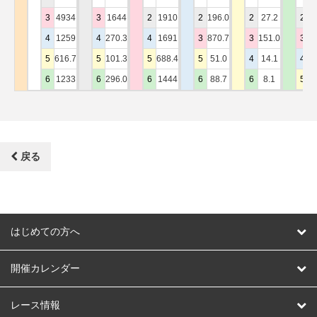
3
4934
3
1644
2
1910
2
196.0
2
27.2
2
1
4
1259
4
270.3
4
1691
3
870.7
3
151.0
3
5
5
616.7
5
101.3
5
688.4
5
51.0
4
14.1
4
8
6
1233
6
296.0
6
1444
6
88.7
6
8.1
5
2
戻る
はじめての方へ
はじめての方へ
開催カレンダー
競輪
レース情報