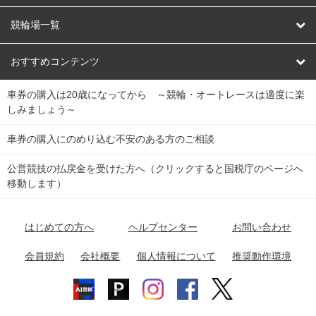
オートレース
レース予想
競輪場一覧
競輪くじ
レース結果
北日本
函館競輪場
青森競輪場
いわき平競輪場
おすすめコンテンツ
車券の購入は20歳になってから ～競輪・オートレースは適度に楽
Dokanto!
キャリーオーバー一覧
関
競輪選手情報
弥彦競輪場
前橋競輪場
取手競輪場
宇都宮競輪場
しみましょう～
東
大宮競輪場
西武園競輪場
京王閣競輪場
立川競輪場
チャリロトプラザ
Perfecta Navi
車券の購入にのめり込む不安のある方のご相談
南
松戸競輪場
千葉競輪場
川崎競輪場
平塚競輪場
公営競技の払戻金を受けた方へ（クリックすると国税庁のページへ
netkeirin
関
移動します）
小田原競輪場
伊東競輪場
静岡競輪場
東
ケイリンガル
中
名古屋競輪場
岐阜競輪場
大垣競輪場
豊橋競輪場
はじめての方へ
ヘルプセンター
お問い合わせ
部
チャリレンジャー
富山競輪場
松阪競輪場
四日市競輪場
会員規約
会社概要
個人情報について
推奨動作環境
競輪場情報
近
福井競輪場
奈良競輪場
向日町競輪場
和歌山競輪場
畿