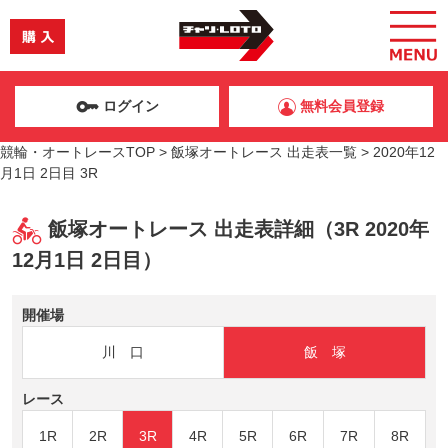
ログイン
無料会員登録
競輪・オートレースTOP
>
飯塚オートレース 出走表一覧
>
2020年12
月1日 2日目 3R
飯塚オートレース 出走表詳細（3R 2020年
12月1日 2日目）
開催場
川 口
飯 塚
レース
1R
2R
3R
4R
5R
6R
7R
8R