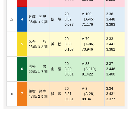
2連
着順
20
A-100
3.36
佐藤 裕児
2連
△
4
飯 塚
3.32
（A-45）
3.448
36歳/３２期
着順
0.087
71.176
3.393
2連
着順
20
A-79
3.33
落合 巧
2連
5
浜 松
3.30
（A-86）
3.441
23歳/３３期
着順
0.107
73.946
3.382
2連
着順
20
A-33
3.37
岡松 忠
2連
6
山 陽
3.30
（A-119）
3.446
59歳/１７期
着順
0.081
81.422
3.400
2連
着順
20
A-8
3.34
越智 尚寿
2連
○
7
飯 塚
3.31
（A-28）
3.431
47歳/２５期
着順
0.081
89.34
3.377
2連