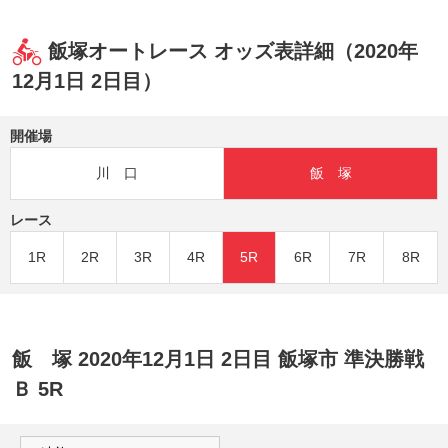
飯塚オートレース オッズ表詳細（2020年
12月1日 2日目）
開催場
川 口
飯 塚
レース
1R
2R
3R
4R
5R
6R
7R
8R
飯 塚 2020年12月1日 2日目 飯塚市 準決勝戦
Ｂ 5R