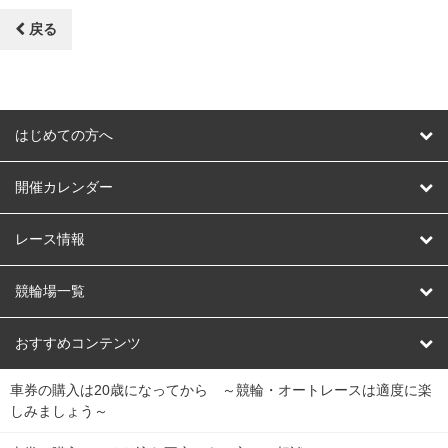
戻る
はじめての方へ
はじめての方へ
開催カレンダー
競輪
レース情報
オートレース
レース予想
競輪場一覧
競輪くじ
レース結果
北日本
函館競輪場
青森競輪場
いわき平競輪場
おすすめコンテンツ
車券の購入は20歳になってから ～競輪・オートレースは適度に楽
Dokanto!
キャリーオーバー一覧
関
競輪選手情報
弥彦競輪場
前橋競輪場
取手競輪場
宇都宮競輪場
しみましょう～
東
大宮競輪場
西武園競輪場
京王閣競輪場
立川競輪場
チャリロトプラザ
Perfecta Navi