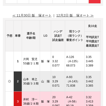
≪ 11月30日 飯 塚オート
|
12月2日 飯 塚オート ≫
良10走
ハンデ
現ランク
選手名
予想
車番
LG
試走T
（前ランク）
平均試走T
年齢/期
試走偏差
審査ポイント
平均競走T
最高競走T
着順
0
A-126
3.35
片岡 賢児
2連
1
飯 塚
3.32
（A-135）
3.445
53歳/２１期
着順
0.077
68.073
3.389
2連
着順
10
A-93
3.35
山本 将之
2連
◎
2
山 陽
3.29
（A-143）
3.442
30歳/３３期
着順
0.071
71.838
3.365
2連
着順
20
A-42
3.32
井村 淳一
2連
3
飯 塚
3.29
（A-58）
3.413
38歳/２８期
着順
0.097
80.19
3.359