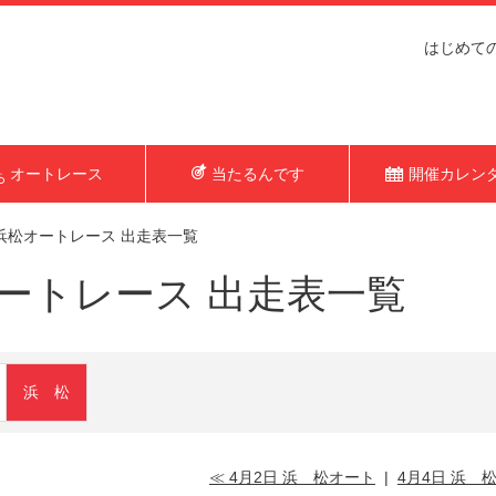
はじめて
オートレース
当たるんです
開催カレン
浜松オートレース 出走表一覧
ートレース 出走表一覧
浜 松
≪ 4月2日 浜 松オート
|
4月4日 浜 