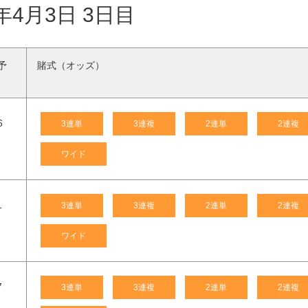
年4月3日 3日目
予
賭式（オッズ）
6
3連単
3連複
2連単
2連複
ワイド
1
3連単
3連複
2連単
2連複
ワイド
7
3連単
3連複
2連単
2連複