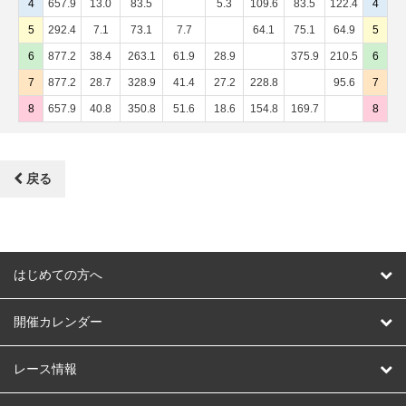
4
657.9
13.0
83.5
5.3
109.6
83.5
122.4
4
5
292.4
7.1
73.1
7.7
64.1
75.1
64.9
5
6
877.2
38.4
263.1
61.9
28.9
375.9
210.5
6
7
877.2
28.7
328.9
41.4
27.2
228.8
95.6
7
8
657.9
40.8
350.8
51.6
18.6
154.8
169.7
8
戻る
はじめての方へ
はじめての方へ
開催カレンダー
競輪
レース情報