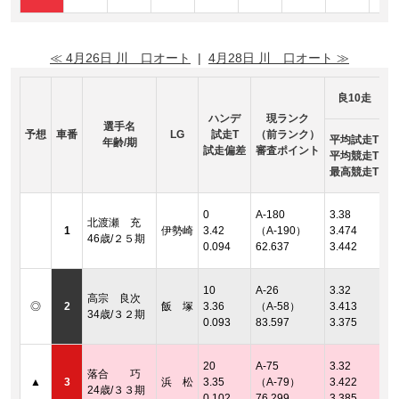
≪ 4月26日 川 口オート
|
4月28日 川 口オート ≫
良10走
ハンデ
現ランク
選手名
予想
車番
LG
試走T
（前ランク）
平均試走T
年齢/期
試走偏差
審査ポイント
平均競走T
最高競走T
着
0
A-180
3.38
北渡瀬 充
2
1
伊勢崎
3.42
（A-190）
3.474
46歳/２５期
着
0.094
62.637
3.442
2
着
10
A-26
3.32
高宗 良次
2
◎
2
飯 塚
3.36
（A-58）
3.413
34歳/３２期
着
0.093
83.597
3.375
2
着
20
A-75
3.32
落合 巧
2
▲
3
浜 松
3.35
（A-79）
3.422
24歳/３３期
着
0.102
76.299
3.385