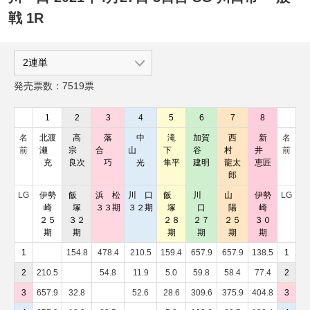
戦 1R
発売票数：7519票
1
2
3
4
5
6
7
8
名
北渡
高
落
中
滝
加賀
西
新
名
前
瀬
宗
合
山
下
谷
村
井
前
充
良次
巧
光
隼平
建明
龍太
恵匠
郎
LG
伊勢
飯
浜 松
川 口
飯
川
山
伊勢
LG
崎
塚
３３期
３２期
塚
口
陽
崎
２５
３２
２８
２７
２５
３０
期
期
期
期
期
期
1
154.8
478.4
210.5
159.4
657.9
657.9
138.5
1
2
210.5
54.8
11.9
5.0
59.8
58.4
77.4
2
3
657.9
32.8
52.6
28.6
309.6
375.9
404.8
3