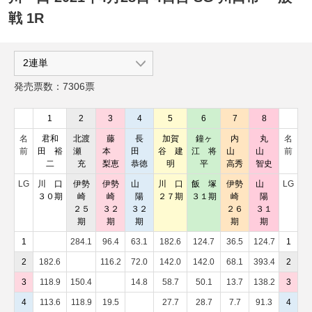
戦 1R
発売票数：7306票
1
2
3
4
5
6
7
8
名
君和
北渡
藤
長
加賀
鐘ヶ
内
丸
名
前
田 裕
瀬
本
田
谷 建
江 将
山
山
前
二
充
梨恵
恭徳
明
平
高秀
智史
LG
川 口
伊勢
伊勢
山
川 口
飯 塚
伊勢
山
LG
３０期
崎
崎
陽
２７期
３１期
崎
陽
２５
３２
３２
２６
３１
期
期
期
期
期
1
284.1
96.4
63.1
182.6
124.7
36.5
124.7
1
2
182.6
116.2
72.0
142.0
142.0
68.1
393.4
2
3
118.9
150.4
14.8
58.7
50.1
13.7
138.2
3
4
113.6
118.9
19.5
27.7
28.7
7.7
91.3
4