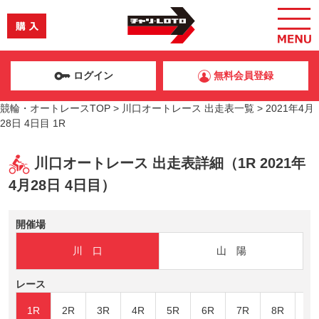
ログイン
無料会員登録
競輪・オートレースTOP
>
川口オートレース 出走表一覧
>
2021年4月
28日 4日目 1R
川口オートレース 出走表詳細（1R 2021年
4月28日 4日目）
開催場
川 口
山 陽
レース
1R
2R
3R
4R
5R
6R
7R
8R
9R