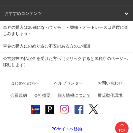
競輪くじ
レース結果
北日本
函館競輪場
青森競輪場
いわき平競輪場
おすすめコンテンツ
車券の購入は20歳になってから ～競輪・オートレースは適度に楽
Dokanto!
キャリーオーバー一覧
関
競輪選手情報
弥彦競輪場
前橋競輪場
取手競輪場
宇都宮競輪場
しみましょう～
東
大宮競輪場
西武園競輪場
京王閣競輪場
立川競輪場
チャリロトプラザ
Perfecta Navi
車券の購入にのめり込む不安のある方のご相談
南
松戸競輪場
千葉競輪場
川崎競輪場
平塚競輪場
公営競技の払戻金を受けた方へ（クリックすると国税庁のページへ
netkeirin
関
移動します）
小田原競輪場
伊東競輪場
静岡競輪場
東
ケイリンガル
中
名古屋競輪場
岐阜競輪場
大垣競輪場
豊橋競輪場
はじめての方へ
ヘルプセンター
お問い合わせ
部
チャリレンジャー
富山競輪場
松阪競輪場
四日市競輪場
会員規約
会社概要
個人情報について
推奨動作環境
競輪場情報
近
福井競輪場
奈良競輪場
向日町競輪場
和歌山競輪場
畿
岸和田競輪場
オートレース場情報
PCサイトへ移動