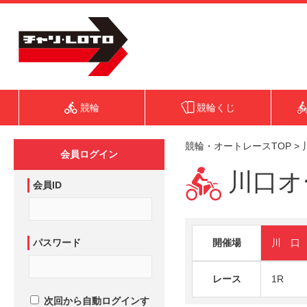
競輪
競輪くじ
競輪・オートレースTOP
>
会員ログイン
川口オー
会員ID
パスワード
開催場
川 口
レース
1R
次回から自動ログインす