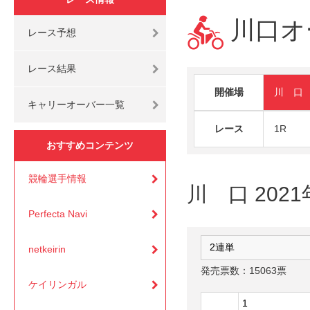
川口オー
レース予想
レース結果
開催場
川 口
キャリーオーバー一覧
レース
1R
おすすめコンテンツ
競輪選手情報
川 口 2021
Perfecta Navi
netkeirin
発売票数：15063票
ケイリンガル
1