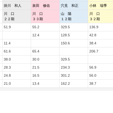
掛川 和人
泉田 修佑
穴見 和正
小林 瑞季
川 口
川 口
山 陽
川 口
２２期
３３期
１２期
３２期
51.9
55.2
329.5
136.9
12.4
128.5
42.8
11.4
150.6
38.4
61.6
65.4
206.7
38.0
30.0
329.5
28.3
21.5
234.3
56.9
24.8
16.5
301.2
56.0
21.0
13.4
162.2
38.7