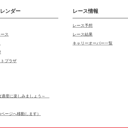
カレンダー
レース情報
レース予想
レース
レース結果
じ
キャリーオーバー一覧
!
ロトプラザ
スは適度に楽しみましょう～
のページへ移動します）