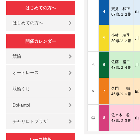
はじめての方へ
穴見 和正
4
山
67歳/１２期
はじめての方へ
小林 瑞季
5
川
開催カレンダー
30歳/３２期
競輪
佐藤 裕二
△
6
川
47歳/２４期
オートレース
競輪くじ
久門 徹
×
7
飯
45歳/２６期
Dokanto!
佐々木 啓
◎
8
山
48歳/２３期
チャリロトプラザ
レース情報