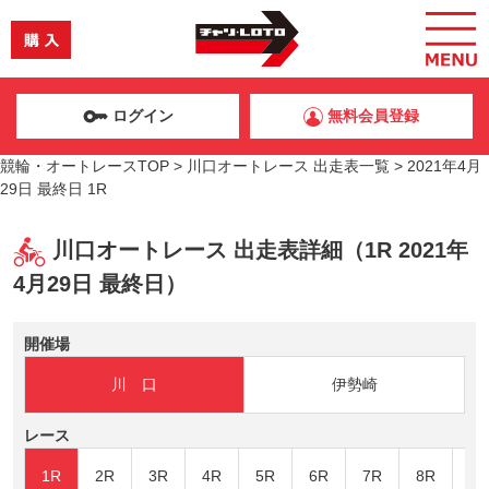
ログイン
無料会員登録
競輪・オートレースTOP
>
川口オートレース 出走表一覧
>
2021年4月
29日 最終日 1R
川口オートレース 出走表詳細（1R 2021年
4月29日 最終日）
開催場
川 口
伊勢崎
レース
1R
2R
3R
4R
5R
6R
7R
8R
9R