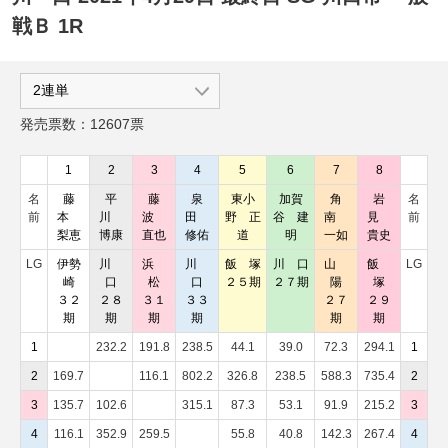
戦Ｂ 1R
発売票数：12607票
1
2
3
4
5
6
7
8
名
藤
平
藤
泉
東小
加賀
角
岩
名
前
本
川
波
田
野 正
谷 建
南
見
前
梨恵
博康
直也
修佑
道
明
一如
貴史
LG
伊勢
川
浜
川
飯 塚
川 口
山
飯
LG
崎
口
松
口
２５期
２７期
陽
塚
３２
２８
３１
３３
２７
２９
期
期
期
期
期
期
1
232.2
191.8
238.5
44.1
39.0
72.3
294.1
1
2
169.7
116.1
802.2
326.8
238.5
588.3
735.4
2
3
135.7
102.6
315.1
87.3
53.1
91.9
215.2
3
4
116.1
352.9
259.5
55.8
40.8
142.3
267.4
4