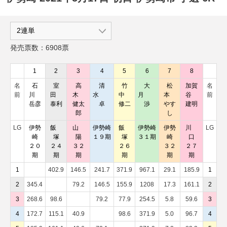
発売票数：6908票
1
2
3
4
5
6
7
8
名
石
室
高
清
竹
大
松
加賀
名
前
川
田
木
水
中
月
本
谷
前
岳彦
泰利
健太
卓
修二
渉
やす
建明
郎
し
LG
伊勢
飯
山
伊勢崎
飯
伊勢崎
伊勢
川
LG
崎
塚
陽
１９期
塚
３１期
崎
口
２０
２４
３２
２６
３２
２７
期
期
期
期
期
期
1
402.9
146.5
241.7
371.9
967.1
29.1
185.9
1
2
345.4
79.2
146.5
155.9
1208
17.3
161.1
2
3
268.6
98.6
79.2
77.9
254.5
5.8
59.6
3
4
172.7
115.1
40.9
98.6
371.9
5.0
96.7
4