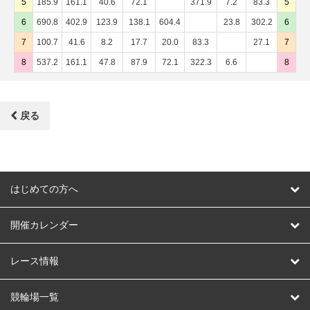
5
185.9
161.1
40.6
72.1
371.9
7.2
83.3
5
6
690.8
402.9
123.9
138.1
604.4
23.8
302.2
6
7
100.7
41.6
8.2
17.7
20.0
83.3
27.1
7
8
537.2
161.1
47.8
87.9
72.1
322.3
6.6
8
戻る
はじめての方へ
はじめての方へ
開催カレンダー
競輪
レース情報
オートレース
レース予想
競輪場一覧