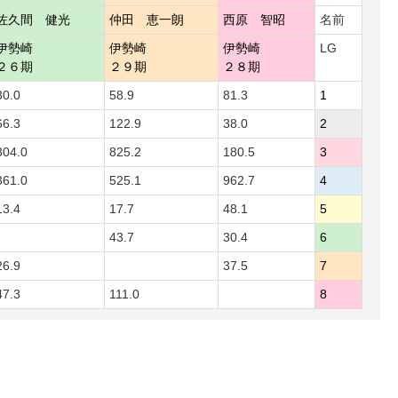
佐久間 健光
仲田 恵一朗
西原 智昭
名前
伊勢崎
伊勢崎
伊勢崎
LG
２６期
２９期
２８期
30.0
58.9
81.3
1
66.3
122.9
38.0
2
304.0
825.2
180.5
3
361.0
525.1
962.7
4
13.4
17.7
48.1
5
43.7
30.4
6
26.9
37.5
7
47.3
111.0
8