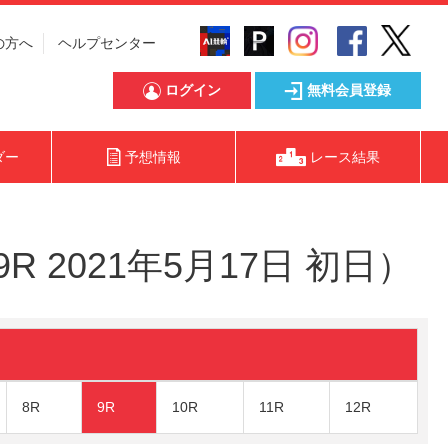
の方へ
ヘルプセンター
ログイン
無料会員登録
ダー
予想情報
レース結果
2021年5月17日 初日）
8R
9R
10R
11R
12R