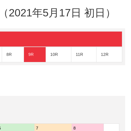
021年5月17日 初日）
8R
9R
10R
11R
12R
6
7
8