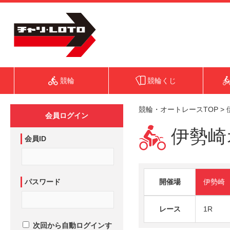
競輪
競輪くじ
競輪・オートレースTOP
>
会員ログイン
伊勢崎オ
会員ID
パスワード
開催場
伊勢崎
レース
1R
次回から自動ログインす