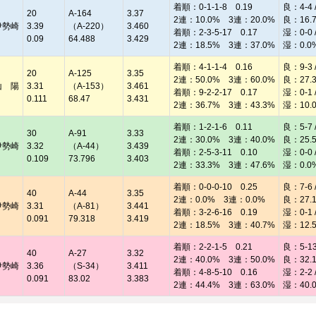
着順：0-1-1-8 0.19
良：4-4 /
20
A-164
3.37
2連：10.0% 3連：20.0%
良：16.
伊勢崎
3.39
（A-220）
3.460
着順：2-3-5-17 0.17
湿：0-0 /
0.09
64.488
3.429
2連：18.5% 3連：37.0%
湿：0.0
着順：4-1-1-4 0.16
良：9-3 /
20
A-125
3.35
2連：50.0% 3連：60.0%
良：27.
山 陽
3.31
（A-153）
3.461
着順：9-2-2-17 0.17
湿：0-1 /
0.111
68.47
3.431
2連：36.7% 3連：43.3%
湿：10.
着順：1-2-1-6 0.11
良：5-7 /
30
A-91
3.33
2連：30.0% 3連：40.0%
良：25.
伊勢崎
3.32
（A-44）
3.439
着順：2-5-3-11 0.10
湿：0-0 /
0.109
73.796
3.403
2連：33.3% 3連：47.6%
湿：0.0
着順：0-0-0-10 0.25
良：7-6 /
40
A-44
3.35
2連：0.0% 3連：0.0%
良：27.
伊勢崎
3.31
（A-81）
3.441
着順：3-2-6-16 0.19
湿：0-1 /
0.091
79.318
3.419
2連：18.5% 3連：40.7%
湿：12.
着順：2-2-1-5 0.21
良：5-13 
40
A-27
3.32
2連：40.0% 3連：50.0%
良：32.
伊勢崎
3.36
（S-34）
3.411
着順：4-8-5-10 0.16
湿：2-2 /
0.091
83.02
3.383
2連：44.4% 3連：63.0%
湿：40.