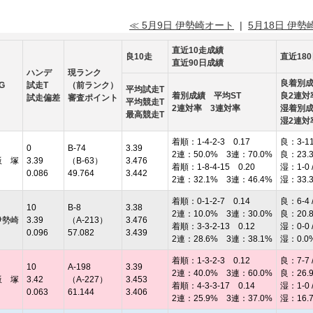
≪ 5月9日 伊勢崎オート
|
5月18日 伊勢
直近10走成績
良10走
直近18
直近90日成績
ハンデ
現ランク
良着別
G
試走T
（前ランク）
平均試走T
着別成績 平均ST
良2連対
試走偏差
審査ポイント
平均競走T
2連対率 3連対率
湿着別
最高競走T
湿2連対
着順：1-4-2-3 0.17
良：3-11 
0
B-74
3.39
2連：50.0% 3連：70.0%
良：23.
飯 塚
3.39
（B-63）
3.476
着順：1-8-4-15 0.20
湿：1-0 /
0.086
49.764
3.442
2連：32.1% 3連：46.4%
湿：33.
着順：0-1-2-7 0.14
良：6-4 /
10
B-8
3.38
2連：10.0% 3連：30.0%
良：20.
伊勢崎
3.39
（A-213）
3.476
着順：3-3-2-13 0.12
湿：0-0 /
0.096
57.082
3.439
2連：28.6% 3連：38.1%
湿：0.0
着順：1-3-2-3 0.12
良：7-7 /
10
A-198
3.39
2連：40.0% 3連：60.0%
良：26.
飯 塚
3.42
（A-227）
3.453
着順：4-3-3-17 0.14
湿：1-0 /
0.063
61.144
3.406
2連：25.9% 3連：37.0%
湿：16.