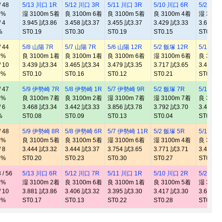
 48
5/13 川口 1R
5/12 川口 3R
5/11 川口 3R
5/10 川口 6R
5/2 飯塚
7%
湿 3100m 5着
良 3100m 6着
良 3100m 5着
良 3100m 4着
湿 3100
 4
3.945 試3.86
3.458 試3.37
3.455 試3.37
3.429 試3.33
3.688 試
%
ST0.19
ST0.30
ST0.19
ST0.15
ST0.18
 44
5/8 山陽 7R
5/7 山陽 7R
5/6 山陽 12R
5/2 飯塚 12R
5/1 飯塚
3%
良 3100m 1着
良 3100m 1着
良 3100m 6着
湿 3100m 6着
良 3100
 10
3.439 試3.34
3.465 試3.34
3.479 試3.35
3.717 試3.65
3.431 試
0%
ST0.10
ST0.16
ST0.12
ST0.21
ST0.11
 47
5/9 伊勢崎 7R
5/8 伊勢崎 1R
5/7 伊勢崎 9R
5/2 飯塚 7R
5/1 飯塚
5%
良 3100m 7着
良 3100m 2着
湿 3100m 7着
湿 3100m 7着
良 3100
 6
3.468 試3.34
3.442 試3.33
3.856 試3.78
3.792 試3.70
3.436 試
%
ST0.08
ST0.09
ST0.13
ST0.04
ST0.12
 48
5/9 伊勢崎 8R
5/8 伊勢崎 6R
5/7 伊勢崎 11R
5/2 飯塚 5R
5/1 飯塚
1%
良 3100m 5着
良 3100m 5着
湿 3100m 6着
湿 3100m 4着
良 3100
 8
3.444 試3.32
3.444 試3.37
3.754 試3.65
3.771 試3.71
3.459 試
5%
ST0.20
ST0.23
ST0.30
ST0.27
ST0.20
/ 56
5/13 川口 6R
5/12 川口 7R
5/11 川口 1R
5/10 川口 2R
5/2 飯塚
1%
湿 3100m 2着
良 3100m 6着
良 3100m 1着
良 3100m 5着
湿 3100
 10
3.881 試3.86
3.406 試3.32
3.395 試3.30
3.417 試3.30
3.639 試
0%
ST0.17
ST0.13
ST0.22
ST0.28
ST0.15