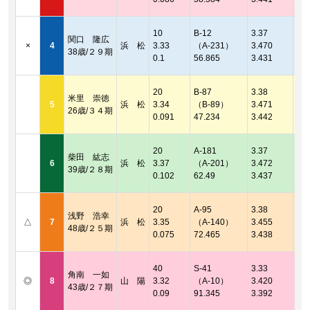
2連
着順
10
B-12
3.37
関口 隆広
2連
×
4
浜 松
3.33
（A-231）
3.470
38歳/２９期
着順
0.1
56.865
3.431
2連
着順
20
B-87
3.38
米里 崇徳
2連
5
浜 松
3.34
（B-89）
3.471
26歳/３４期
着順
0.091
47.234
3.442
2連
着順
20
A-181
3.37
柴田 紘志
2連
6
浜 松
3.37
（A-201）
3.472
39歳/２８期
着順
0.102
62.49
3.437
2連
着順
20
A-95
3.38
浅野 浩幸
2連
△
7
浜 松
3.35
（A-140）
3.455
48歳/２５期
着順
0.075
72.465
3.438
2連
着順
40
S-41
3.33
角南 一如
2連
◎
8
山 陽
3.32
（A-10）
3.420
43歳/２７期
着順
0.09
91.345
3.392
2連