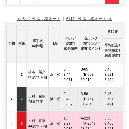
≪ 6月1日 浜 松オート
|
6月11日 浜 松オート ≫
良10走
ハンデ
現ランク
選手名
予想
車番
LG
試走T
（前ランク）
平均試走T
年齢/期
試走偏差
審査ポイント
平均競走T
最高競走T
着順
0
B-65
3.45
橋本 陽介
2連
1
浜 松
3.44
（B-60）
3.521
68歳/１４期
着順
0.071
50.919
3.494
2連
着順
0
B-56
3.45
上村 敏明
2連
▲
2
浜 松
3.42
（B-75）
3.507
72歳/７期
着順
0.057
51.704
3.471
2連
着順
10
A-223
3.38
木村 直幸
2連
○
3
浜 松
3.37
（A-204）
3.466
44歳/２７期
着順
0.086
58.584
3.441