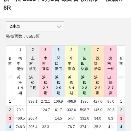
8R
発売票数：8553票
1
2
3
4
5
6
7
8
名
橋
上
木
関
米
柴
浅
角
名
前
本
村
村
口
里
田
野
南
前
陽介
敏明
直幸
隆広
崇徳
紘志
浩幸
一如
LG
浜
浜
浜
浜
浜
浜
浜
山
LG
松
松
松
松
松
松
松
陽
１４
７期
２７
２９
３４
２８
２５
２７
期
期
期
期
期
期
期
1
399.1
272.1
106.9
498.9
1995
427.6
95.0
1
2
79.8
124.7
61.7
332.6
598.7
146.0
30.3
2
3
460.5
206.4
14.5
54.4
332.6
34.0
8.3
3
4
748.3
206.4
32.3
76.7
374.1
25.2
4.1
4