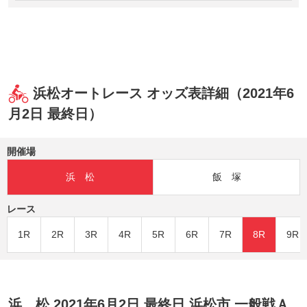
浜松オートレース オッズ表詳細（2021年6
月2日 最終日）
開催場
浜 松
飯 塚
レース
1R
2R
3R
4R
5R
6R
7R
8R
9R
浜 松 2021年6月2日 最終日 浜松市 一般戦Ａ