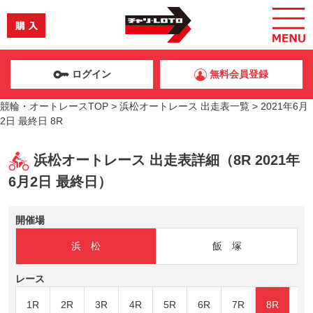
ログイン
無料会員登録
競輪・オートレースTOP
>
浜松オートレース 出走表一覧
>
2021年6月
2日 最終日 8R
浜松オートレース 出走表詳細（8R 2021年
6月2日 最終日）
開催場
浜 松
飯 塚
レース
1R
2R
3R
4R
5R
6R
7R
8R
9R