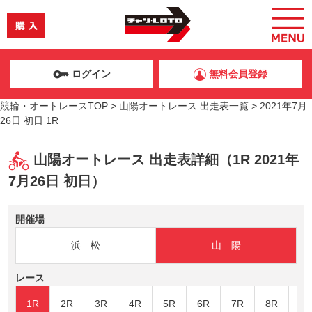
ログイン
無料会員登録
競輪・オートレースTOP
>
山陽オートレース 出走表一覧
>
2021年7月
26日 初日 1R
山陽オートレース 出走表詳細（1R 2021年
7月26日 初日）
開催場
浜 松
山 陽
レース
1R
2R
3R
4R
5R
6R
7R
8R
9R