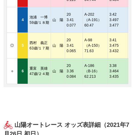
2連
着順
20
A-202
3.42
池浦 一博
2連
4
山 陽
3.41
（A-191）
3.497
59歳/１８期
着順
0.077
60.47
3.477
2連
着順
20
A-98
3.41
西村 義正
2連
◎
5
山 陽
3.41
（A-150）
3.475
63歳/１７期
着順
0.065
71.63
3.432
2連
着順
20
A-186
3.38
重富 英雄
2連
○
6
山 陽
3.36
（B-16）
3.464
47歳/２４期
着順
0.084
62.213
3.435
2連
山陽オートレース オッズ表詳細（2021年7
月26日 初日）