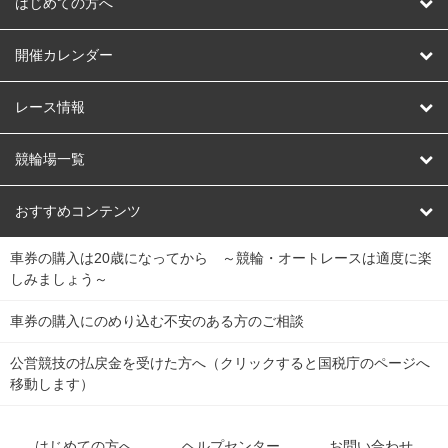
はじめての方へ
はじめての方へ
開催カレンダー
競輪
レース情報
オートレース
レース予想
競輪場一覧
競輪くじ
レース結果
北日本
函館競輪場
青森競輪場
いわき平競輪場
おすすめコンテンツ
車券の購入は20歳になってから ～競輪・オートレースは適度に楽
Dokanto!
キャリーオーバー一覧
関
競輪選手情報
弥彦競輪場
前橋競輪場
取手競輪場
宇都宮競輪場
しみましょう～
東
大宮競輪場
西武園競輪場
京王閣競輪場
立川競輪場
チャリロトプラザ
Perfecta Navi
車券の購入にのめり込む不安のある方のご相談
南
松戸競輪場
千葉競輪場
川崎競輪場
平塚競輪場
公営競技の払戻金を受けた方へ（クリックすると国税庁のページへ
netkeirin
関
移動します）
小田原競輪場
伊東競輪場
静岡競輪場
東
ケイリンガル
中
名古屋競輪場
岐阜競輪場
大垣競輪場
豊橋競輪場
はじめての方へ
ヘルプセンター
お問い合わせ