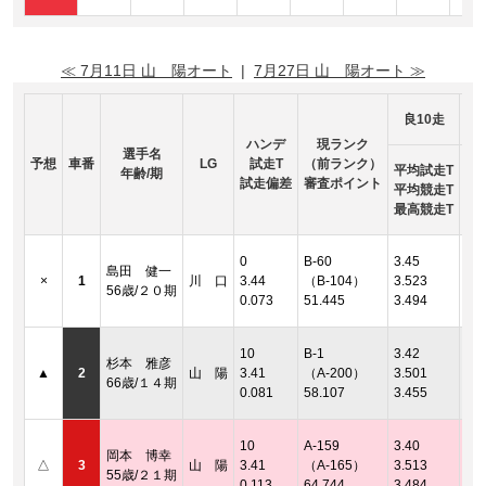
≪ 7月11日 山 陽オート
|
7月27日 山 陽オート ≫
良10走
ハンデ
現ランク
選手名
予想
車番
LG
試走T
（前ランク）
平均試走T
年齢/期
試走偏差
審査ポイント
平均競走T
最高競走T
着順
0
B-60
3.45
島田 健一
2連
×
1
川 口
3.44
（B-104）
3.523
56歳/２０期
着順
0.073
51.445
3.494
2連
着順
10
B-1
3.42
杉本 雅彦
2連
▲
2
山 陽
3.41
（A-200）
3.501
66歳/１４期
着順
0.081
58.107
3.455
2連
着順
10
A-159
3.40
岡本 博幸
2連
△
3
山 陽
3.41
（A-165）
3.513
55歳/２１期
着順
0.113
64.744
3.484