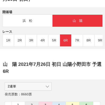
開催場
浜 松
山 陽
レース
1R
2R
3R
4R
5R
6R
7R
8R
9R
山 陽 2021年7月26日 初日 山陽小野田市 予選
6R
発売票数：8660票