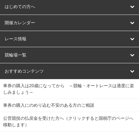
はじめての方へ
はじめての方へ
開催カレンダー
競輪
レース情報
オートレース
レース予想
競輪場一覧
競輪くじ
レース結果
北日本
函館競輪場
青森競輪場
いわき平競輪場
おすすめコンテンツ
車券の購入は20歳になってから ～競輪・オートレースは適度に楽
Dokanto!
キャリーオーバー一覧
関
競輪選手情報
弥彦競輪場
前橋競輪場
取手競輪場
宇都宮競輪場
しみましょう～
東
大宮競輪場
西武園競輪場
京王閣競輪場
立川競輪場
チャリロトプラザ
Perfecta Navi
車券の購入にのめり込む不安のある方のご相談
南
松戸競輪場
千葉競輪場
川崎競輪場
平塚競輪場
公営競技の払戻金を受けた方へ（クリックすると国税庁のページへ
netkeirin
関
移動します）
小田原競輪場
伊東競輪場
静岡競輪場
東
ケイリンガル