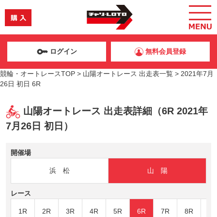
ログイン
無料会員登録
競輪・オートレースTOP
>
山陽オートレース 出走表一覧
>
2021年7月
26日 初日 6R
山陽オートレース 出走表詳細（6R 2021年
7月26日 初日）
開催場
浜 松
山 陽
レース
1R
2R
3R
4R
5R
6R
7R
8R
9R