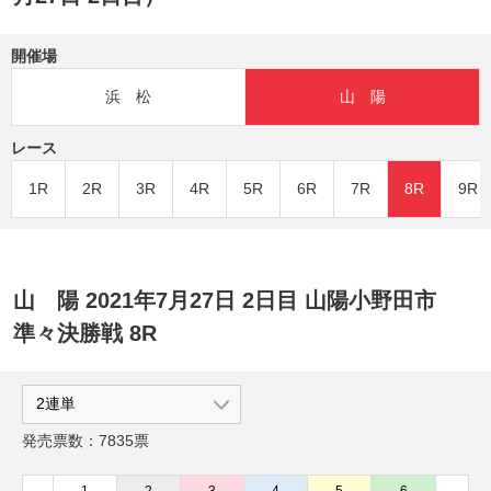
開催場
浜 松
山 陽
レース
1R
2R
3R
4R
5R
6R
7R
8R
9R
山 陽 2021年7月27日 2日目 山陽小野田市
準々決勝戦 8R
発売票数：7835票