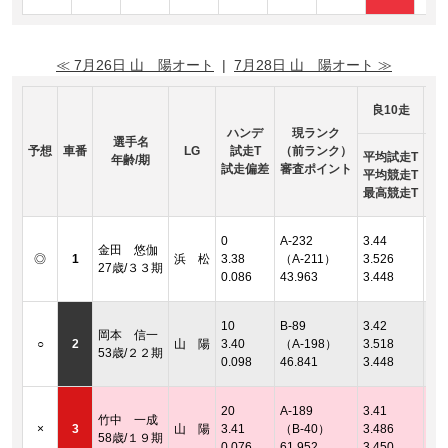
≪ 7月26日 山 陽オート
|
7月28日 山 陽オート ≫
良10走
ハンデ
現ランク
選手名
予想
車番
LG
試走T
（前ランク）
平均試走T
年齢/期
試走偏差
審査ポイント
平均競走T
最高競走T
着順
0
A-232
3.44
金田 悠伽
2連
◎
1
浜 松
3.38
（A-211）
3.526
27歳/３３期
着順
0.086
43.963
3.448
2連
着順
10
B-89
3.42
岡本 信一
2連
○
2
山 陽
3.40
（A-198）
3.518
53歳/２２期
着順
0.098
46.841
3.448
2連
着順
20
A-189
3.41
竹中 一成
2連
×
3
山 陽
3.41
（B-40）
3.486
58歳/１９期
着順
0.076
61.952
3.450