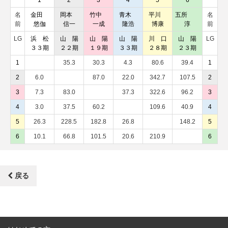
1
2
3
4
5
6
名
金田
岡本
竹中
青木
平川
五所
名
前
悠伽
信一
一成
隆浩
博康
淳
前
LG
浜 松
山 陽
山 陽
山 陽
川 口
山 陽
LG
３３期
２２期
１９期
３３期
２８期
２３期
1
35.3
30.3
4.3
80.6
39.4
1
2
6.0
87.0
22.0
342.7
107.5
2
3
7.3
83.0
37.3
322.6
96.2
3
4
3.0
37.5
60.2
109.6
40.9
4
5
26.3
228.5
182.8
26.8
148.2
5
6
10.1
66.8
101.5
20.6
210.9
6
戻る