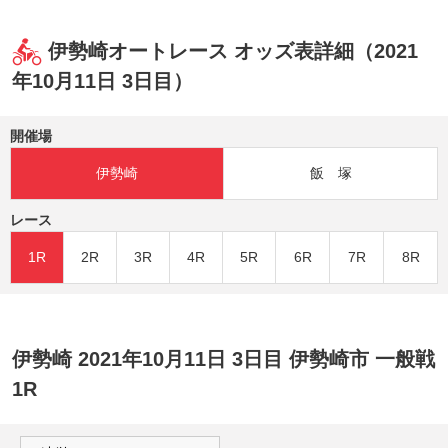
伊勢崎オートレース オッズ表詳細（2021
年10月11日 3日目）
開催場
伊勢崎
飯 塚
レース
1R
2R
3R
4R
5R
6R
7R
8R
伊勢崎 2021年10月11日 3日目 伊勢崎市 一般戦
1R