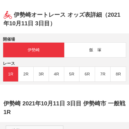
伊勢崎オートレース オッズ表詳細（2021
年10月11日 3日目）
開催場
伊勢崎
飯 塚
レース
1R
2R
3R
4R
5R
6R
7R
8R
伊勢崎 2021年10月11日 3日目 伊勢崎市 一般戦
1R