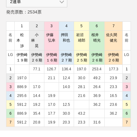
発売票数：2534票
1
2
3
4
5
6
7
名
松
小
伊藤
押田
岩沼
桜井
佐久間
名
前
本
林
弘幸
和也
靖郎
晴光
健光
前
渉
晃
LG
伊勢崎
伊勢崎
伊勢崎
伊勢崎
伊勢崎
伊勢崎
伊勢崎
LG
１９期
２６期
１６期
２７期
２５期
２６期
２６期
1
77.1
126.7
136.4
197.0
253.4
177.3
1
2
197.0
21.1
12.4
30.0
49.2
23.9
2
3
886.9
17.0
14.0
28.1
26.4
23.3
3
4
295.6
14.4
19.9
21.6
36.9
16.5
4
5
591.2
19.2
17.0
12.5
36.2
23.6
5
6
886.9
35.4
17.7
30.0
43.2
36.2
6
7
591.2
20.8
19.9
20.3
23.3
31.6
7