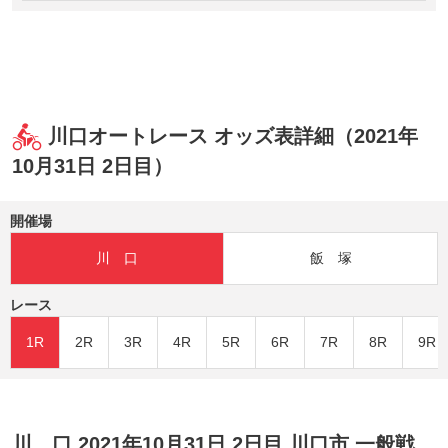
川口オートレース オッズ表詳細（2021年
10月31日 2日目）
開催場
川 口
飯 塚
レース
1R
2R
3R
4R
5R
6R
7R
8R
9R
川 口 2021年10月31日 2日目 川口市 一般戦