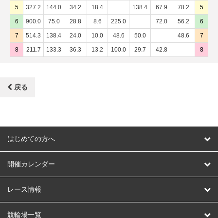
5
327.2
144.0
34.2
18.4
138.4
67.9
78.2
5
6
900.0
75.0
28.8
8.6
225.0
72.0
56.2
6
7
514.3
138.4
24.0
10.0
48.6
50.0
48.6
7
8
211.7
133.3
36.3
13.2
100.0
29.7
42.8
8
戻る
はじめての方へ
はじめての方へ
開催カレンダー
競輪
レース情報
オートレース
レース予想
競輪場一覧