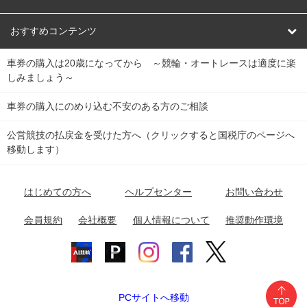
競輪くじ
レース結果
北日本
函館競輪場
青森競輪場
いわき平競輪場
おすすめコンテンツ
車券の購入は20歳になってから ～競輪・オートレースは適度に楽
Dokanto!
キャリーオーバー一覧
関
競輪選手情報
弥彦競輪場
前橋競輪場
取手競輪場
宇都宮競輪場
しみましょう～
東
大宮競輪場
西武園競輪場
京王閣競輪場
立川競輪場
チャリロトプラザ
Perfecta Navi
車券の購入にのめり込む不安のある方のご相談
南
松戸競輪場
千葉競輪場
川崎競輪場
平塚競輪場
公営競技の払戻金を受けた方へ（クリックすると国税庁のページへ
netkeirin
関
移動します）
小田原競輪場
伊東競輪場
静岡競輪場
東
ケイリンガル
中
名古屋競輪場
岐阜競輪場
大垣競輪場
豊橋競輪場
はじめての方へ
ヘルプセンター
お問い合わせ
部
チャリレンジャー
富山競輪場
松阪競輪場
四日市競輪場
会員規約
会社概要
個人情報について
推奨動作環境
競輪場情報
近
福井競輪場
奈良競輪場
向日町競輪場
和歌山競輪場
畿
岸和田競輪場
オートレース場情報
PCサイトへ移動