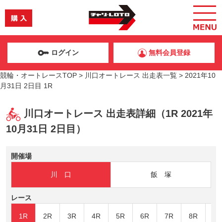
ログイン
無料会員登録
競輪・オートレースTOP
>
川口オートレース 出走表一覧
>
2021年10
月31日 2日目 1R
川口オートレース 出走表詳細（1R 2021年
10月31日 2日目）
開催場
川 口
飯 塚
レース
1R
2R
3R
4R
5R
6R
7R
8R
9R