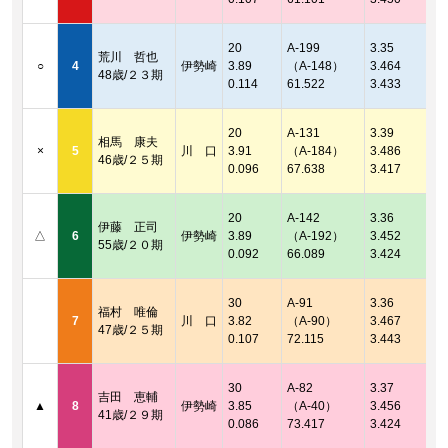
2
着
20
A-199
3.35
荒川 哲也
2
○
4
伊勢崎
3.89
（A-148）
3.464
48歳/２３期
着
0.114
61.522
3.433
2
着
20
A-131
3.39
相馬 康夫
2
×
5
川 口
3.91
（A-184）
3.486
46歳/２５期
着
0.096
67.638
3.417
2
着
20
A-142
3.36
伊藤 正司
2
△
6
伊勢崎
3.89
（A-192）
3.452
55歳/２０期
着
0.092
66.089
3.424
2
着
30
A-91
3.36
福村 唯倫
2
7
川 口
3.82
（A-90）
3.467
47歳/２５期
着
0.107
72.115
3.443
2
着
30
A-82
3.37
吉田 恵輔
2
▲
8
伊勢崎
3.85
（A-40）
3.456
41歳/２９期
着
0.086
73.417
3.424
2