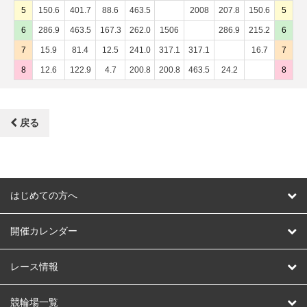
5
150.6
401.7
88.6
463.5
2008
207.8
150.6
5
6
286.9
463.5
167.3
262.0
1506
286.9
215.2
6
7
15.9
81.4
12.5
241.0
317.1
317.1
16.7
7
8
12.6
122.9
4.7
200.8
200.8
463.5
24.2
8
戻る
はじめての方へ
はじめての方へ
開催カレンダー
競輪
レース情報
オートレース
レース予想
競輪場一覧