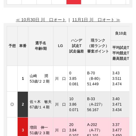
≪ 10月30日 川 口オート
|
11月1日 川 口オート ≫
良10走
ハンデ
現ランク
選手名
予想
車番
LG
試走T
（前ランク）
平均試走T
年齢/期
試走偏差
審査ポイント
平均競走T
最高競走T
着
0
B-70
3.43
山崎 潤
2
1
川 口
3.85
（B-80）
3.511
53歳/２２期
着
0.081
51.449
3.474
2
着
10
B-33
3.40
佐々木 敏夫
2
◎
2
川 口
3.86
（A-227）
3.471
67歳/１４期
着
0.071
56.167
3.434
2
着
20
A-202
3.37
増田 伸一
2
3
川 口
3.84
（A-77）
3.477
51歳/２３期
着
0.107
61.101
3.450