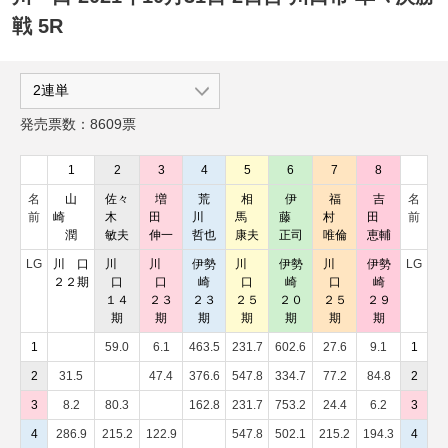
戦 5R
発売票数：8609票
1
2
3
4
5
6
7
8
名
山
佐々
増
荒
相
伊
福
吉
名
前
崎
木
田
川
馬
藤
村
田
前
潤
敏夫
伸一
哲也
康夫
正司
唯倫
恵輔
LG
川 口
川
川
伊勢
川
伊勢
川
伊勢
LG
２２期
口
口
崎
口
崎
口
崎
１４
２３
２３
２５
２０
２５
２９
期
期
期
期
期
期
期
1
59.0
6.1
463.5
231.7
602.6
27.6
9.1
1
2
31.5
47.4
376.6
547.8
334.7
77.2
84.8
2
3
8.2
80.3
162.8
231.7
753.2
24.4
6.2
3
4
286.9
215.2
122.9
547.8
502.1
215.2
194.3
4