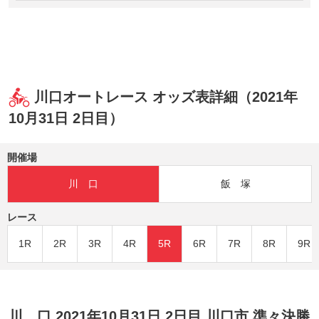
川口オートレース オッズ表詳細（2021年
10月31日 2日目）
開催場
川 口
飯 塚
レース
1R
2R
3R
4R
5R
6R
7R
8R
9R
川 口 2021年10月31日 2日目 川口市 準々決勝