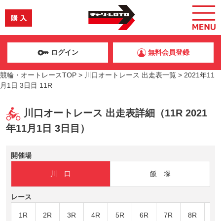
ログイン
無料会員登録
競輪・オートレースTOP
>
川口オートレース 出走表一覧
>
2021年11
月1日 3日目 11R
川口オートレース 出走表詳細（11R 2021
年11月1日 3日目）
開催場
川 口
飯 塚
レース
1R
2R
3R
4R
5R
6R
7R
8R
9R