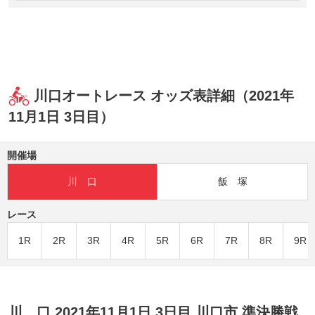
川口オートレース オッズ表詳細（2021年
11月1日 3日目）
開催場
川 口
飯 塚
レース
1R
2R
3R
4R
5R
6R
7R
8R
9R
川 口 2021年11月1日 3日目 川口市 準決勝戦