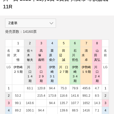
11R
発売票数：14160票
1
2
3
4
5
6
7
8
名
深
佐々
高
栗
田
石
清
山
名
前
沢
木
塚
原
辺
川
水
田
前
悟
敏夫
義明
俊介
誠
哲也
卓
真弘
LG
伊勢崎
川
川
伊勢
川 口
伊勢
伊勢崎
川
LG
２５期
口
口
崎
２７期
崎
１９期
口
１４
２９
３１
３４
２４
期
期
期
期
期
1
63.1
120.8
94.4
75.0
79.9
495.6
4.7
1
2
53.2
215.4
173.8
116.6
141.6
991.2
8.5
2
3
99.1
143.6
94.4
135.7
107.7
1652
14.3
3
4
89.2
100.1
94.4
139.6
88.5
1416
7.1
4