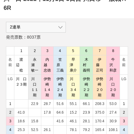
6R
発売票数：8037票
1
2
3
4
5
6
7
8
名
渡
永
内
笠
早
木
伊
牛
名
前
辺
瀬
越
原
津
村
藤
沢
前
稔
敏一
忠徳
三義
康介
義明
正司
和彦
LG
川 口
川
伊勢
伊勢
川
伊勢
伊勢
川
LG
２３期
口
崎
崎
口
崎
崎
口
１１
１４
２４
３４
２２
２０
２０
期
期
期
期
期
期
期
1
22.9
28.7
51.6
55.1
66.1
208.3
53.0
1
2
41.0
17.8
64.6
15.2
23.9
375.0
27.4
2
3
18.6
15.8
41.6
46.1
28.1
170.4
30.9
3
4
25.3
52.5
26.1
78.1
79.2
165.4
108.1
4