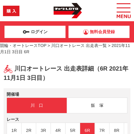
ログイン
無料会員登録
競輪・オートレースTOP
>
川口オートレース 出走表一覧
>
2021年11
月1日 3日目 6R
川口オートレース 出走表詳細（6R 2021年
11月1日 3日目）
開催場
川 口
飯 塚
レース
1R
2R
3R
4R
5R
6R
7R
8R
9R