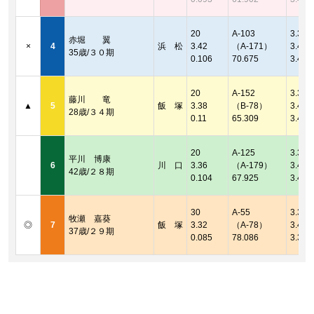
20
A-103
3.36
赤堀 翼
×
4
浜 松
3.42
（A-171）
3.466
35歳/３０期
0.106
70.675
3.423
20
A-152
3.35
藤川 竜
▲
5
飯 塚
3.38
（B-78）
3.460
28歳/３４期
0.11
65.309
3.437
20
A-125
3.36
平川 博康
6
川 口
3.36
（A-179）
3.464
42歳/２８期
0.104
67.925
3.426
30
A-55
3.34
牧瀬 嘉葵
◎
7
飯 塚
3.32
（A-78）
3.425
37歳/２９期
0.085
78.086
3.399