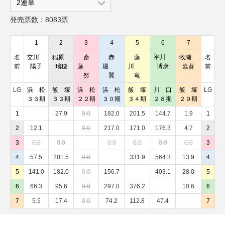
発売票数：8083票
1
2
3
4
5
6
7
名
交川
稲原
斎
赤
藤
平川
牧瀬
名
前
陽子
瑞穂
藤
堀
川
博康
嘉葵
前
努
翼
竜
LG
浜 松
飯 塚
浜 松
浜 松
飯 塚
川 口
飯 塚
LG
３３期
３３期
２２期
３０期
３４期
２８期
２９期
1
27.9
0.0
182.0
201.5
144.7
1.9
1
2
12.1
0.0
217.0
171.0
176.3
4.7
2
3
0.0
0.0
0.0
0.0
0.0
0.0
3
4
57.5
201.5
0.0
331.9
564.3
13.9
4
5
141.0
182.0
0.0
156.7
403.1
28.0
5
6
66.3
95.6
0.0
297.0
376.2
10.6
6
7
5.5
17.4
0.0
74.2
112.8
47.4
7