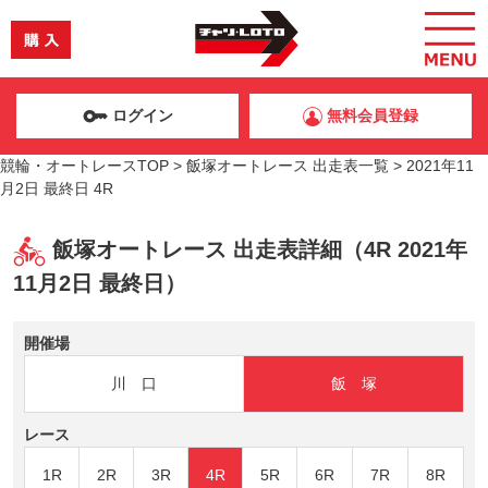
ログイン
無料会員登録
競輪・オートレースTOP
>
飯塚オートレース 出走表一覧
>
2021年11
月2日 最終日 4R
飯塚オートレース 出走表詳細（4R 2021年
11月2日 最終日）
開催場
川 口
飯 塚
レース
1R
2R
3R
4R
5R
6R
7R
8R