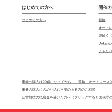
はじめての方へ
開催
はじめての方へ
競輪
オート
競輪く
Dokanto
チャリ
車券の購入は20歳になってから ～競輪・オートレー
車券の購入にのめり込む不安のある方のご相談
公営競技の払戻金を受けた方へ（クリックすると国税庁