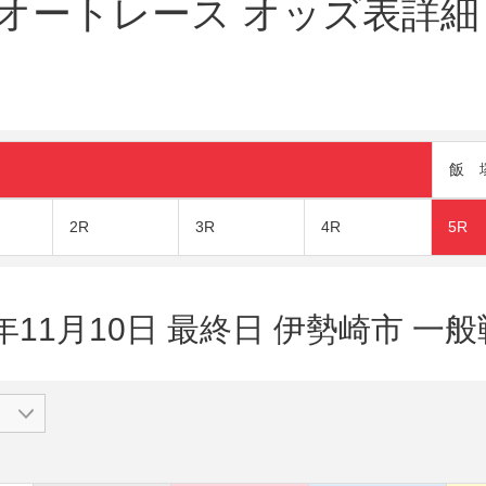
ートレース オッズ表詳細（2
飯 
2R
3R
4R
5R
1年11月10日 最終日 伊勢崎市 一般