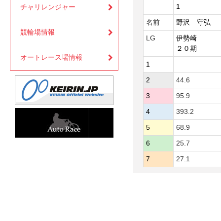
1
チャリレンジャー
名前
野沢 守弘
競輪場情報
LG
伊勢崎
２０期
オートレース場情報
1
2
44.6
3
95.9
4
393.2
5
68.9
6
25.7
7
27.1