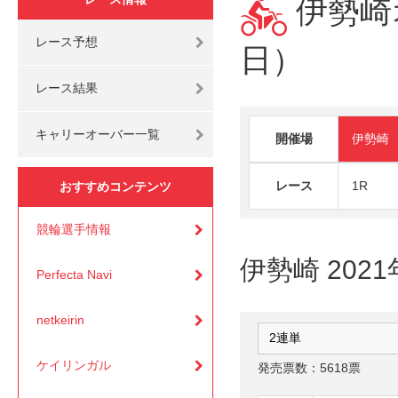
伊勢崎オ
レース予想
日）
レース結果
キャリーオーバー一覧
開催場
伊勢崎
レース
1R
おすすめコンテンツ
競輪選手情報
伊勢崎 202
Perfecta Navi
netkeirin
ケイリンガル
発売票数：5618票