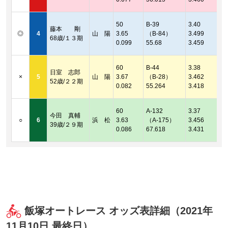
2
着
50
B-39
3.40
藤本 剛
2
◎
4
山 陽
3.65
（B-84）
3.499
68歳/１３期
着
0.099
55.68
3.459
2
着
60
B-44
3.38
日室 志郎
2
×
5
山 陽
3.67
（B-28）
3.462
52歳/２２期
着
0.082
55.264
3.418
2
着
60
A-132
3.37
今田 真輔
2
○
6
浜 松
3.63
（A-175）
3.456
39歳/２９期
着
0.086
67.618
3.431
2
飯塚オートレース オッズ表詳細（2021年
11月10日 最終日）