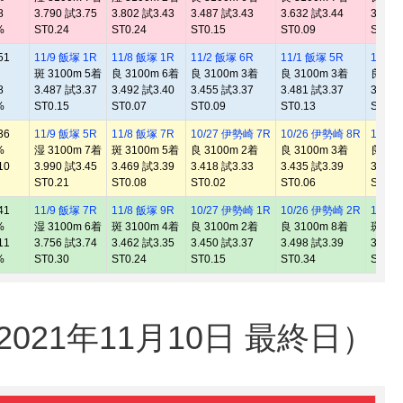
8
3.790 試3.75
3.802 試3.43
3.487 試3.43
3.632 試3.44
3.631
%
ST0.24
ST0.24
ST0.15
ST0.09
ST0.1
51
11/9 飯塚 1R
11/8 飯塚 1R
11/2 飯塚 6R
11/1 飯塚 5R
10/31
斑 3100m 5着
良 3100m 6着
良 3100m 3着
良 3100m 3着
良 31
8
3.487 試3.37
3.492 試3.40
3.455 試3.37
3.481 試3.37
3.449
%
ST0.15
ST0.07
ST0.09
ST0.13
ST0.1
36
11/9 飯塚 5R
11/8 飯塚 7R
10/27 伊勢崎 7R
10/26 伊勢崎 8R
10/2
%
湿 3100m 7着
斑 3100m 5着
良 3100m 2着
良 3100m 3着
良 31
10
3.990 試3.45
3.469 試3.39
3.418 試3.33
3.435 試3.39
3.442
ST0.21
ST0.08
ST0.02
ST0.06
ST0.1
41
11/9 飯塚 7R
11/8 飯塚 9R
10/27 伊勢崎 1R
10/26 伊勢崎 2R
10/2
%
湿 3100m 6着
斑 3100m 4着
良 3100m 2着
良 3100m 8着
斑 31
11
3.756 試3.74
3.462 試3.35
3.450 試3.37
3.498 試3.39
3.469
%
ST0.30
ST0.24
ST0.15
ST0.34
ST0.0
21年11月10日 最終日）