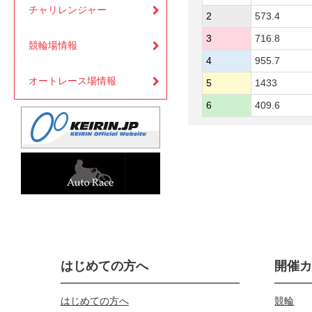
チャリレンジャー
2
573.4
3
716.8
競輪場情報
4
955.7
オートレース場情報
5
1433
6
409.6
はじめての方へ
開催
はじめての方へ
競輪