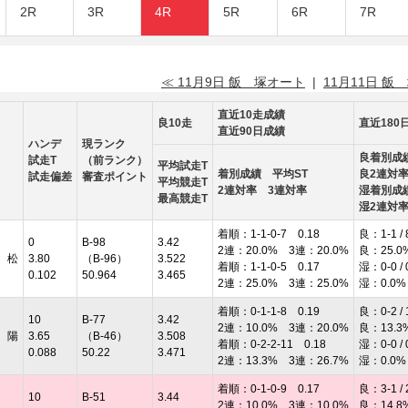
2R
3R
4R
5R
6R
7R
≪ 11月9日 飯 塚オート
|
11月11日 飯
直近10走成績
良10走
直近180
直近90日成績
ハンデ
現ランク
良着別成
試走T
（前ランク）
平均試走T
着別成績 平均ST
良2連対
試走偏差
審査ポイント
平均競走T
2連対率 3連対率
湿着別成
最高競走T
湿2連対
着順：1-1-0-7 0.18
良：1-1 / 
0
B-98
3.42
2連：20.0% 3連：20.0%
良：25.0
 松
3.80
（B-96）
3.522
着順：1-1-0-5 0.17
湿：0-0 / 
0.102
50.964
3.465
2連：25.0% 3連：25.0%
湿：0.0%
着順：0-1-1-8 0.19
良：0-2 / 
10
B-77
3.42
2連：10.0% 3連：20.0%
良：13.3
 陽
3.65
（B-46）
3.508
着順：0-2-2-11 0.18
湿：0-0 / 
0.088
50.22
3.471
2連：13.3% 3連：26.7%
湿：0.0%
着順：0-1-0-9 0.17
良：3-1 / 
10
B-51
3.44
2連：10.0% 3連：10.0%
良：14.8