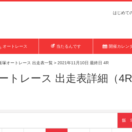
はじめて
オートレース
当たるんです
開催カレン
飯塚オートレース 出走表一覧
>
2021年11月10日 最終日 4R
トレース 出走表詳細（4R 2
飯 