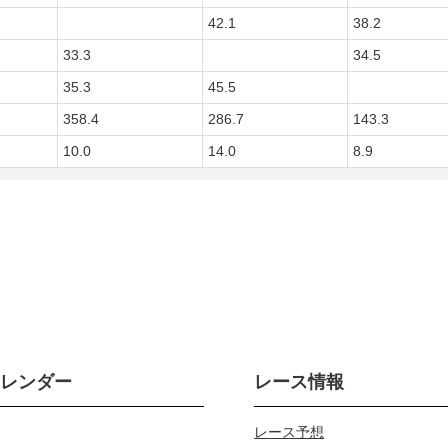
42.1
38.2
33.3
34.5
35.3
45.5
358.4
286.7
143.3
10.0
14.0
8.9
カレンダー
レース情報
レース予想