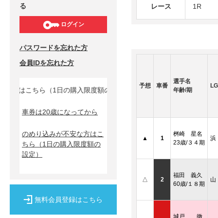
る
レース
1R
ログイン
パスワードを忘れた方
会員IDを忘れた方
選手名
予想
車番
LG
方はこちら（1日の購入限度額の設定）↓
年齢/期
車券は20歳になってから
のめり込みが不安な方はこ
桝崎 星名
▲
1
浜
23歳/３４期
ちら
（1日の購入限度額の
設定）
福田 義久
△
2
山
60歳/１８期
無料会員登録はこちら
城戸 徹