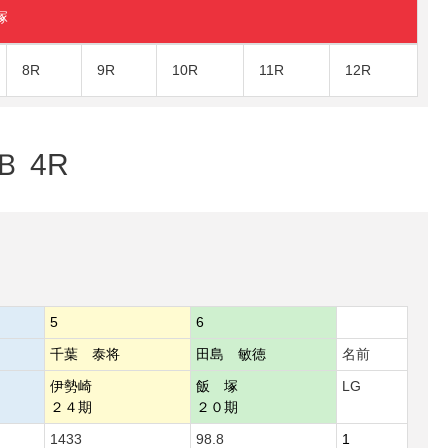
塚
8R
9R
10R
11R
12R
Ｂ 4R
5
6
千葉 泰将
田島 敏徳
名前
伊勢崎
飯 塚
LG
２４期
２０期
1433
98.8
1