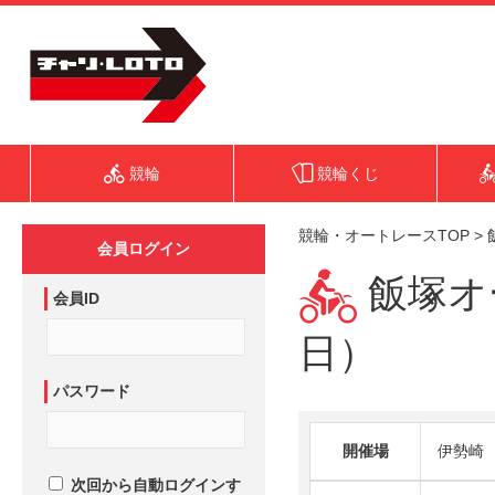
競輪
競輪くじ
競輪・オートレースTOP
>
会員ログイン
飯塚オー
会員ID
日）
パスワード
開催場
伊勢崎
次回から自動ログインす