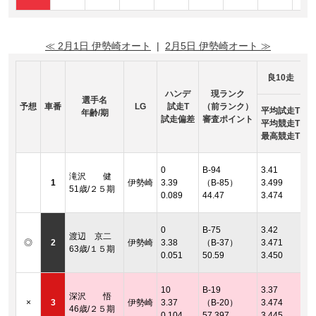
≪ 2月1日 伊勢崎オート
|
2月5日 伊勢崎オート ≫
良10走
ハンデ
現ランク
選手名
予想
車番
LG
試走T
（前ランク）
平均試走T
年齢/期
試走偏差
審査ポイント
平均競走T
最高競走T
着
0
B-94
3.41
滝沢 健
2
1
伊勢崎
3.39
（B-85）
3.499
51歳/２５期
着
0.089
44.47
3.474
2
着
0
B-75
3.42
渡辺 京二
2
◎
2
伊勢崎
3.38
（B-37）
3.471
63歳/１５期
着
0.051
50.59
3.450
2
着
10
B-19
3.37
深沢 悟
2
×
3
伊勢崎
3.37
（B-20）
3.474
46歳/２５期
着
0.104
57.397
3.445