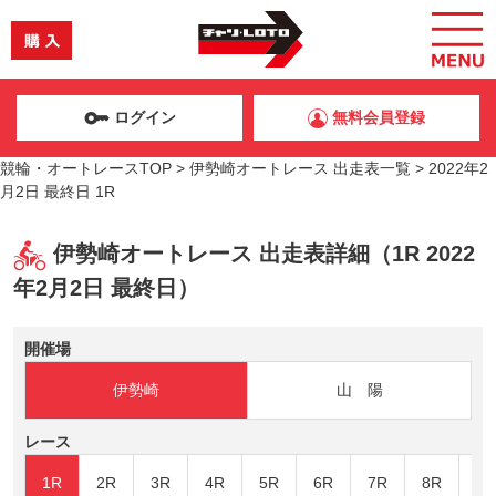
ログイン
無料会員登録
競輪・オートレースTOP
>
伊勢崎オートレース 出走表一覧
>
2022年2
月2日 最終日 1R
伊勢崎オートレース 出走表詳細（1R 2022
年2月2日 最終日）
開催場
伊勢崎
山 陽
レース
1R
2R
3R
4R
5R
6R
7R
8R
9R