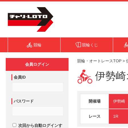
競輪
競輪くじ
競輪・オートレースTOP
>
会員ログイン
伊勢崎オ
会員ID
パスワード
開催場
伊勢崎
レース
1R
次回から自動ログインす