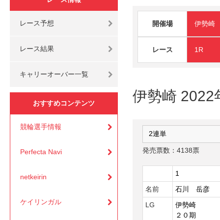
レース予想
開催場
伊勢崎
レース結果
レース
1R
キャリーオーバー一覧
伊勢崎 202
おすすめコンテンツ
競輪選手情報
発売票数：4138票
Perfecta Navi
1
netkeirin
名前
石川 岳彦
ケイリンガル
LG
伊勢崎
２０期