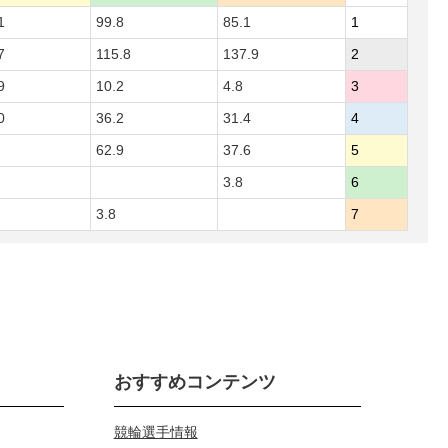
1
99.8
85.1
1
7
115.8
137.9
2
9
10.2
4.8
3
0
36.2
31.4
4
62.9
37.6
5
3.8
6
3.8
7
おすすめコンテンツ
競輪選手情報