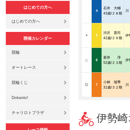
はじめての方へ
石井 大輔
4
川
43歳/２８期
はじめての方へ
渋沢 憲司
×
5
伊
開催カレンダー
42歳/２９期
競輪
新井 淳
△
6
伊
52歳/２３期
オートレース
競輪くじ
小林 瑞季
◎
7
川
31歳/３２期
Dokanto!
チャリロトプラザ
伊勢崎
レース情報