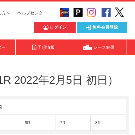
の方へ
ヘルプセンター
ログイン
無料会員登録
ダー
予想情報
レース結果
 2022年2月5日 初日）
松
6R
7R
8R