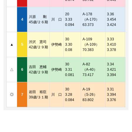
2連
着順
20
A-178
3.36
川原 剛
2連
4
川 口
3.33
（A-170）
3.454
45歳/２６期
着順
0.094
63.373
3.424
2連
着順
30
A-109
3.33
渋沢 憲司
2連
▲
5
伊勢崎
3.30
（A-109）
3.410
42歳/２９期
着順
0.08
70.383
3.378
2連
着順
30
A-82
3.34
吉田 恵輔
2連
△
6
伊勢崎
3.31
（A-40）
3.421
42歳/２９期
着順
0.081
73.417
3.394
2連
着順
30
A-19
3.31
岩田 裕臣
2連
◎
7
川 口
3.28
（S-26）
3.394
39歳/３１期
着順
0.084
83.802
3.376
2連