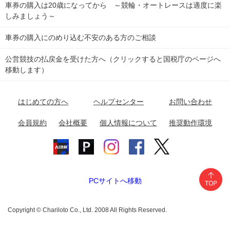
車券の購入は20歳になってから ～競輪・オートレースは適度に楽
Dokanto!
キャリーオーバー一覧
関
競輪選手情報
弥彦競輪場
前橋競輪場
取手競輪場
宇都宮競輪場
しみましょう～
東
大宮競輪場
西武園競輪場
京王閣競輪場
立川競輪場
チャリロトプラザ
Perfecta Navi
車券の購入にのめり込む不安のある方のご相談
南
松戸競輪場
千葉競輪場
川崎競輪場
平塚競輪場
公営競技の払戻金を受けた方へ（クリックすると国税庁のページへ
netkeirin
関
移動します）
小田原競輪場
伊東競輪場
静岡競輪場
東
ケイリンガル
中
名古屋競輪場
岐阜競輪場
大垣競輪場
豊橋競輪場
はじめての方へ
ヘルプセンター
お問い合わせ
部
チャリレンジャー
富山競輪場
松阪競輪場
四日市競輪場
会員規約
会社概要
個人情報について
推奨動作環境
競輪場情報
近
福井競輪場
奈良競輪場
向日町競輪場
和歌山競輪場
畿
岸和田競輪場
オートレース場情報
PCサイトへ移動
中国
玉野競輪場
広島競輪場
防府競輪場
Copyright © Chariloto Co., Ltd. 2008 All Rights Reserved.
四国
高松競輪場
小松島競輪場
高知競輪場
松山競輪場