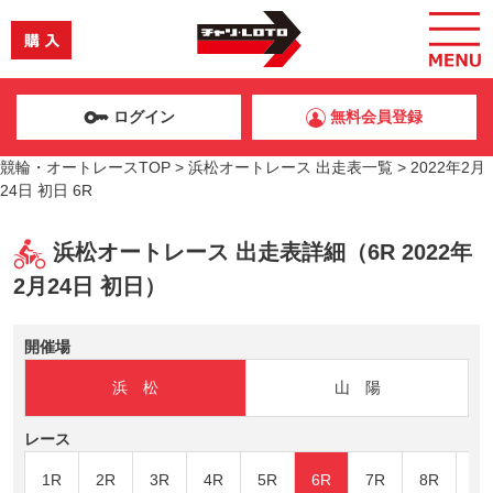
ログイン
無料会員登録
競輪・オートレースTOP
>
浜松オートレース 出走表一覧
>
2022年2月
24日 初日 6R
浜松オートレース 出走表詳細（6R 2022年
2月24日 初日）
開催場
浜 松
山 陽
レース
1R
2R
3R
4R
5R
6R
7R
8R
9R