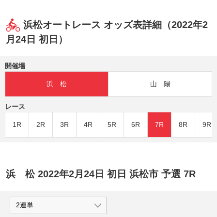
浜松オートレース オッズ表詳細（2022年2
月24日 初日）
開催場
浜 松
山 陽
レース
1R
2R
3R
4R
5R
6R
7R
8R
9R
浜 松 2022年2月24日 初日 浜松市 予選 7R