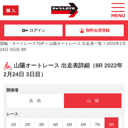
ログイン
無料会員登録
競輪・オートレースTOP
>
山陽オートレース 出走表一覧
>
2022年2月
24日 3日目 8R
山陽オートレース 出走表詳細（8R 2022年
2月24日 3日目）
開催場
浜 松
山 陽
レース
1R
2R
3R
4R
5R
6R
7R
8R
9R