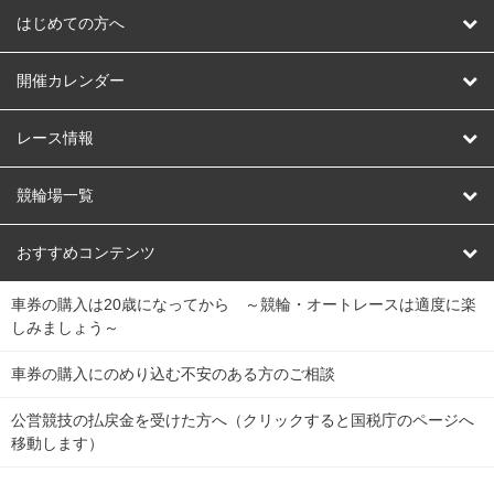
はじめての方へ
はじめての方へ
開催カレンダー
競輪
レース情報
オートレース
レース予想
競輪場一覧
競輪くじ
レース結果
北日本
函館競輪場
青森競輪場
いわき平競輪場
おすすめコンテンツ
車券の購入は20歳になってから ～競輪・オートレースは適度に楽
Dokanto!
キャリーオーバー一覧
関
競輪選手情報
弥彦競輪場
前橋競輪場
取手競輪場
宇都宮競輪場
しみましょう～
東
大宮競輪場
西武園競輪場
京王閣競輪場
立川競輪場
チャリロトプラザ
Perfecta Navi
車券の購入にのめり込む不安のある方のご相談
南
松戸競輪場
千葉競輪場
川崎競輪場
平塚競輪場
公営競技の払戻金を受けた方へ（クリックすると国税庁のページへ
netkeirin
関
移動します）
小田原競輪場
伊東競輪場
静岡競輪場
東
ケイリンガル