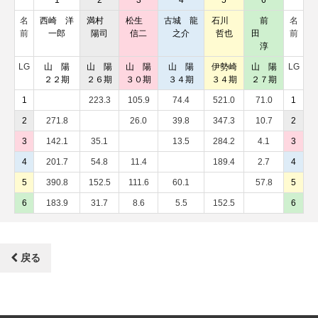
1
2
3
4
5
6
名
西崎 洋
満村
松生
古城 龍
石川
前
名
前
一郎
陽司
信二
之介
哲也
田
前
淳
LG
山 陽
山 陽
山 陽
山 陽
伊勢崎
山 陽
LG
２２期
２６期
３０期
３４期
３４期
２７期
1
223.3
105.9
74.4
521.0
71.0
1
2
271.8
26.0
39.8
347.3
10.7
2
3
142.1
35.1
13.5
284.2
4.1
3
4
201.7
54.8
11.4
189.4
2.7
4
5
390.8
152.5
111.6
60.1
57.8
5
6
183.9
31.7
8.6
5.5
152.5
6
戻る