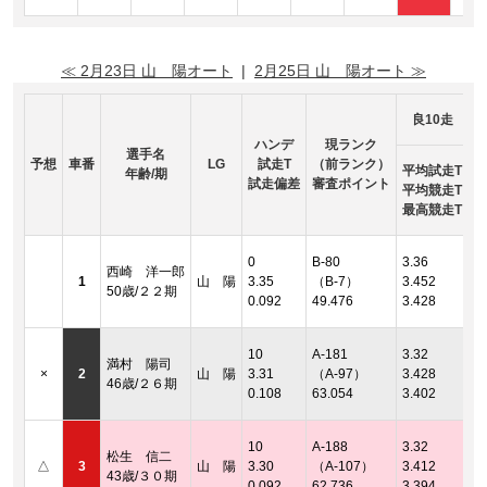
≪ 2月23日 山 陽オート
|
2月25日 山 陽オート ≫
良10走
ハンデ
現ランク
選手名
予想
車番
LG
試走T
（前ランク）
平均試走T
年齢/期
試走偏差
審査ポイント
平均競走T
最高競走T
着
0
B-80
3.36
西崎 洋一郎
2
1
山 陽
3.35
（B-7）
3.452
50歳/２２期
着
0.092
49.476
3.428
2
着
10
A-181
3.32
満村 陽司
2
×
2
山 陽
3.31
（A-97）
3.428
46歳/２６期
着
0.108
63.054
3.402
2
着
10
A-188
3.32
松生 信二
2
△
3
山 陽
3.30
（A-107）
3.412
43歳/３０期
着
0.092
62.736
3.394