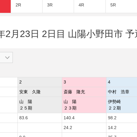
2R
3R
4R
5R
2年2月23日 2日目 山陽小野田市 予
2
3
4
安東 久隆
斎藤 隆充
中村 浩章
山 陽
山 陽
伊勢崎
２５期
２３期
２２期
83.6
140.4
98.2
24.2
14.2