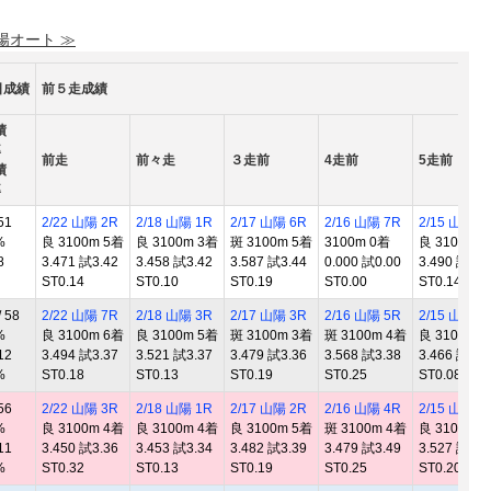
 陽オート ≫
日成績
前５走成績
績
率
前走
前々走
３走前
4走前
5走前
績
率
51
2/22 山陽 2R
2/18 山陽 1R
2/17 山陽 6R
2/16 山陽 7R
2/15 山陽 3
%
良 3100m 5着
良 3100m 3着
斑 3100m 5着
3100m 0着
良 3100m 
8
3.471 試3.42
3.458 試3.42
3.587 試3.44
0.000 試0.00
3.490 試3.4
ST0.14
ST0.10
ST0.19
ST0.00
ST0.14
 58
2/22 山陽 7R
2/18 山陽 3R
2/17 山陽 3R
2/16 山陽 5R
2/15 山陽 6
%
良 3100m 6着
良 3100m 5着
斑 3100m 3着
斑 3100m 4着
良 3100m 
12
3.494 試3.37
3.521 試3.37
3.479 試3.36
3.568 試3.38
3.466 試3.3
%
ST0.18
ST0.13
ST0.19
ST0.25
ST0.08
56
2/22 山陽 3R
2/18 山陽 1R
2/17 山陽 2R
2/16 山陽 4R
2/15 山陽 1
%
良 3100m 4着
良 3100m 4着
良 3100m 5着
斑 3100m 4着
良 3100m 
11
3.450 試3.36
3.453 試3.34
3.482 試3.39
3.479 試3.49
3.527 試3.3
%
ST0.32
ST0.13
ST0.19
ST0.25
ST0.20