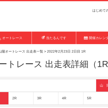
はじめて
オートレース
当たるんです
開催カレン
山陽オートレース 出走表一覧
>
2022年2月23日 2日目 1R
トレース 出走表詳細（1R 2
山 
2R
3R
4R
5R