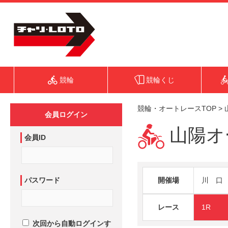
競輪
競輪くじ
競輪・オートレースTOP
>
会員ログイン
山陽オー
会員ID
パスワード
開催場
川 口
レース
1R
次回から自動ログインす