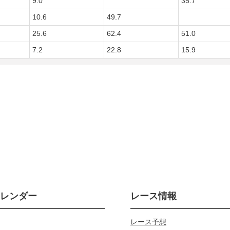
9.0
35.7
10.6
49.7
25.6
62.4
51.0
7.2
22.8
15.9
カレンダー
レース情報
レース予想