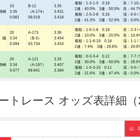
着順：1-3-1-5 0.18
良：7-10 /
10
B-12
3.35
2連：40.0% 3連：50.0%
良：44.7
勢崎
3.35
（A-174）
3.431
着順：2-5-2-8 0.16
湿：0-0 / 
0.081
58.019
3.418
2連：41.2% 3連：52.9%
湿：0.0%
着順：1-0-1-8 0.19
良：2-3 / 
20
A-173
3.36
2連：10.0% 3連：20.0%
良：10.4
 陽
3.34
（B-3）
3.454
着順：1-1-6-19 0.16
湿：1-1 / 
0.094
63.734
3.433
2連：7.4% 3連：29.6%
湿：20.0
着順：0-3-3-4 0.12
良：7-7 / 
20
A-121
3.33
2連：30.0% 3連：60.0%
良：28.0
勢崎
3.34
（A-167）
3.407
着順：1-5-3-10 0.11
湿：0-0 / 
0.077
68.841
3.384
2連：31.6% 3連：47.4%
湿：0.0%
トレース オッズ表詳細（20
山 