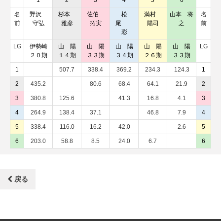
1
2
3
4
5
6
名
野沢
杉本
佐伯
松
満村
山本 将
名
前
守弘
雅彦
拓実
尾
陽司
之
前
彩
LG
伊勢崎
山 陽
山 陽
山 陽
山 陽
山 陽
LG
２０期
１４期
３３期
３４期
２６期
３３期
1
507.7
338.4
369.2
234.3
124.3
1
2
435.2
80.6
68.4
64.1
21.9
2
3
380.8
125.6
41.3
16.8
4.1
3
4
264.9
138.4
37.1
46.8
7.9
4
5
338.4
116.0
16.2
42.0
2.6
5
6
203.0
58.8
8.5
24.0
6.7
6
戻る