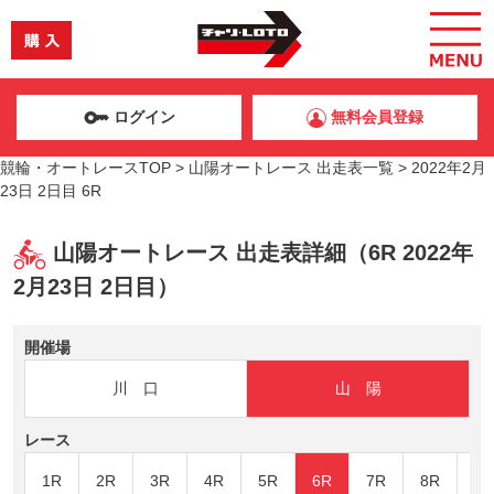
ログイン
無料会員登録
競輪・オートレースTOP
>
山陽オートレース 出走表一覧
>
2022年2月
23日 2日目 6R
山陽オートレース 出走表詳細（6R 2022年
2月23日 2日目）
開催場
川 口
山 陽
レース
1R
2R
3R
4R
5R
6R
7R
8R
9R