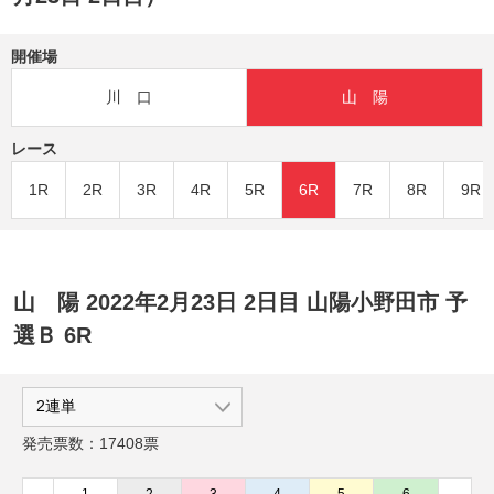
開催場
川 口
山 陽
レース
1R
2R
3R
4R
5R
6R
7R
8R
9R
山 陽 2022年2月23日 2日目 山陽小野田市 予
選Ｂ 6R
発売票数：17408票