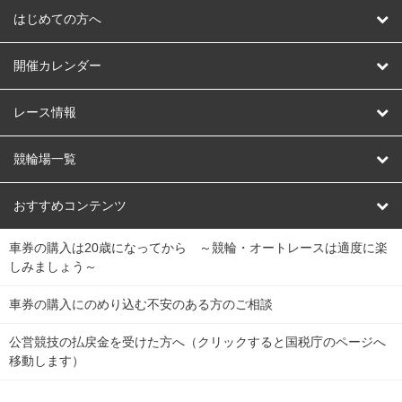
はじめての方へ
はじめての方へ
開催カレンダー
競輪
レース情報
オートレース
レース予想
競輪場一覧
競輪くじ
レース結果
北日本
函館競輪場
青森競輪場
いわき平競輪場
おすすめコンテンツ
車券の購入は20歳になってから ～競輪・オートレースは適度に楽
Dokanto!
キャリーオーバー一覧
関
競輪選手情報
弥彦競輪場
前橋競輪場
取手競輪場
宇都宮競輪場
しみましょう～
東
大宮競輪場
西武園競輪場
京王閣競輪場
立川競輪場
チャリロトプラザ
Perfecta Navi
車券の購入にのめり込む不安のある方のご相談
南
松戸競輪場
千葉競輪場
川崎競輪場
平塚競輪場
公営競技の払戻金を受けた方へ（クリックすると国税庁のページへ
netkeirin
関
移動します）
小田原競輪場
伊東競輪場
静岡競輪場
東
ケイリンガル