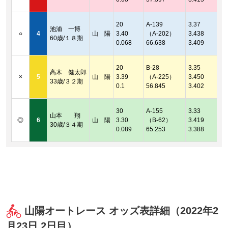
2
着
20
A-139
3.37
池浦 一博
2
○
4
山 陽
3.40
（A-202）
3.438
60歳/１８期
着
0.068
66.638
3.409
2
着
20
B-28
3.35
高木 健太郎
2
×
5
山 陽
3.39
（A-225）
3.450
33歳/３２期
着
0.1
56.845
3.402
2
着
30
A-155
3.33
山本 翔
2
◎
6
山 陽
3.30
（B-62）
3.419
30歳/３４期
着
0.089
65.253
3.388
2
山陽オートレース オッズ表詳細（2022年2
月23日 2日目）