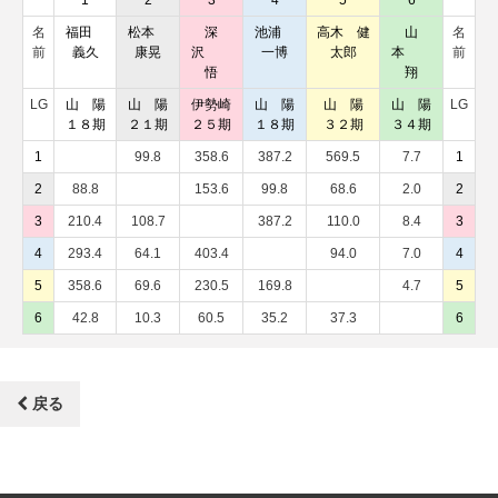
1
2
3
4
5
6
名
福田
松本
深
池浦
高木 健
山
名
前
義久
康晃
沢
一博
太郎
本
前
悟
翔
LG
山 陽
山 陽
伊勢崎
山 陽
山 陽
山 陽
LG
１８期
２１期
２５期
１８期
３２期
３４期
1
99.8
358.6
387.2
569.5
7.7
1
2
88.8
153.6
99.8
68.6
2.0
2
3
210.4
108.7
387.2
110.0
8.4
3
4
293.4
64.1
403.4
94.0
7.0
4
5
358.6
69.6
230.5
169.8
4.7
5
6
42.8
10.3
60.5
35.2
37.3
6
戻る