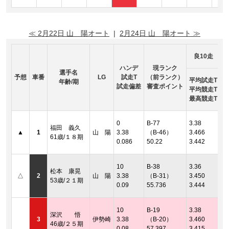
≪ 2月22日 山 陽オート
|
2月24日 山 陽オート ≫
良10走
ハンデ
現ランク
選手名
予想
車番
LG
試走T
（前ランク）
平均試走T
年齢/期
試走偏差
審査ポイント
平均競走T
最高競走T
着
0
B-77
3.38
福田 義久
2
▲
1
山 陽
3.38
（B-46）
3.466
61歳/１８期
着
0.086
50.22
3.442
2
着
10
B-38
3.36
松本 康晃
2
△
2
山 陽
3.38
（B-31）
3.450
53歳/２１期
着
0.09
55.736
3.444
2
着
10
B-19
3.38
深沢 悟
2
3
伊勢崎
3.38
（B-20）
3.460
46歳/２５期
着
0.08
57.397
3.415