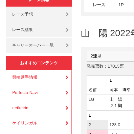
レース
1R
レース予想
レース結果
山 陽 202
キャリーオーバー一覧
おすすめコンテンツ
発売票数：17015票
競輪選手情報
1
名前
岡本 博幸
Perfecta Navi
LG
山 陽
２１期
netkeirin
1
ケイリンガル
2
128.0