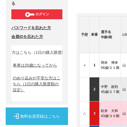
る
ログイン
パスワードを忘れた方
選手名
予想
車番
LG
会員IDを忘れた方
年齢/期
安な方はこちら（1日の購入限度額の設定）↓
岡本 博幸
車券は20歳になってから
○
1
山
56歳/２１期
のめり込みが不安な方はこ
ちら
（1日の購入限度額の
中野 政則
2
山
設定）
45歳/２７期
松井 大和
△
3
山
無料会員登録はこちら
43歳/３０期