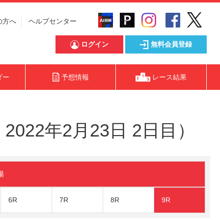
の方へ
ヘルプセンター
ログイン
無料会員登録
ダー
予想情報
レース結果
022年2月23日 2日目）
陽
6R
7R
8R
9R