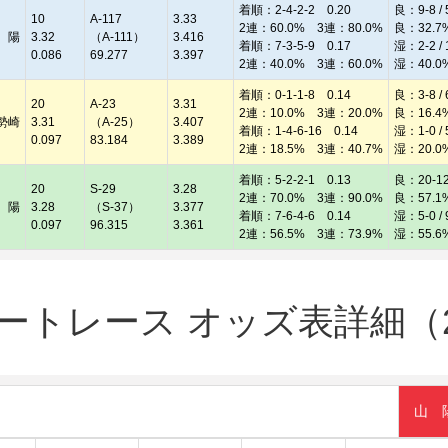
着順：2-4-2-2 0.20
良：9-8 / 
10
A-117
3.33
2連：60.0% 3連：80.0%
良：32.7
 陽
3.32
（A-111）
3.416
着順：7-3-5-9 0.17
湿：2-2 / 
0.086
69.277
3.397
2連：40.0% 3連：60.0%
湿：40.0
着順：0-1-1-8 0.14
良：3-8 / 
20
A-23
3.31
2連：10.0% 3連：20.0%
良：16.4
勢崎
3.31
（A-25）
3.407
着順：1-4-6-16 0.14
湿：1-0 / 
0.097
83.184
3.389
2連：18.5% 3連：40.7%
湿：20.0
着順：5-2-2-1 0.13
良：20-12 
20
S-29
3.28
2連：70.0% 3連：90.0%
良：57.1
 陽
3.28
（S-37）
3.377
着順：7-6-4-6 0.14
湿：5-0 / 
0.097
96.315
3.361
2連：56.5% 3連：73.9%
湿：55.6
トレース オッズ表詳細（20
山 