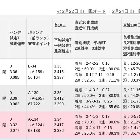
≪ 2月22日 山 陽オート
|
2月24日 山
直近10走成績
良10走
直近180
直近90日成績
ハンデ
現ランク
良着別成
試走T
（前ランク）
平均試走T
着別成績 平均ST
良2連対
試走偏差
審査ポイント
平均競走T
2連対率 3連対率
湿着別成
最高競走T
湿2連対
着順：2-4-2-2 0.16
良：12-20 
0
B-34
3.33
2連：60.0% 3連：80.0%
良：45.7
 陽
3.36
（A-159）
3.415
着順：8-12-7-11 0.19
湿：1-2 / 
0.085
56.164
3.387
2連：52.6% 3連：71.1%
湿：33.3
着順：1-4-3-2 0.27
良：11-16 
0
A-130
3.35
2連：50.0% 3連：80.0%
良：44.3
 陽
3.39
（A-165）
3.412
着順：3-9-3-12 0.25
湿：1-1 / 
0.062
67.722
3.390
2連：44.4% 3連：55.6%
湿：20.0
着順：3-4-1-2 0.13
良：6-5 / 
0
A-134
3.34
2連：70.0% 3連：80.0%
良：21.2
 陽
3.32
（A-124）
3.417
着順：3-4-4-17 0.16
湿：1-4 / 
0.077
67.138
3.386
2連：25.0% 3連：39.3%
湿：35.7