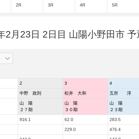
2R
3R
4R
5R
2年2月23日 2日目 山陽小野田市 予
2
3
4
中野 政則
松井 大和
五所 淳
山 陽
山 陽
山 陽
２７期
３０期
２３期
916.1
62.0
283.5
229.0
476.4