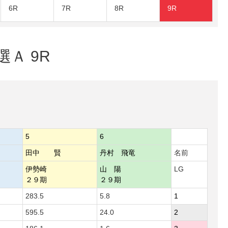
6R
7R
8R
9R
選Ａ 9R
5
6
田中 賢
丹村 飛竜
名前
伊勢崎
山 陽
LG
２９期
２９期
283.5
5.8
1
595.5
24.0
2