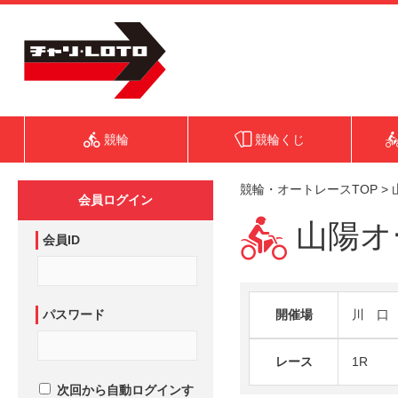
競輪
競輪くじ
競輪・オートレースTOP
>
会員ログイン
山陽オー
会員ID
パスワード
開催場
川 口
レース
1R
次回から自動ログインす