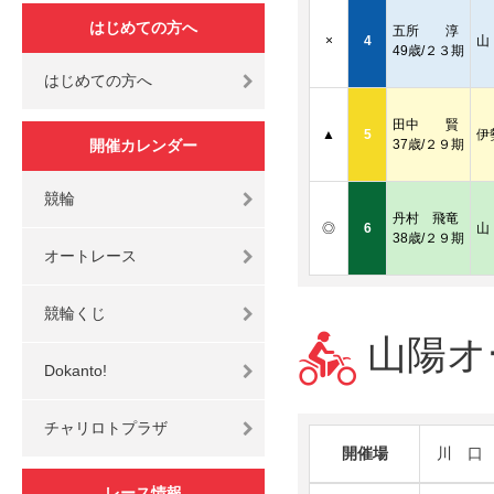
はじめての方へ
五所 淳
×
4
山
49歳/２３期
はじめての方へ
田中 賢
▲
5
伊
開催カレンダー
37歳/２９期
競輪
丹村 飛竜
◎
6
山
38歳/２９期
オートレース
競輪くじ
山陽オー
Dokanto!
チャリロトプラザ
開催場
川 口
レース情報