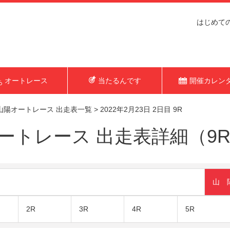
はじめて
オートレース
当たるんです
開催カレン
山陽オートレース 出走表一覧
>
2022年2月23日 2日目 9R
トレース 出走表詳細（9R 2
山 
2R
3R
4R
5R