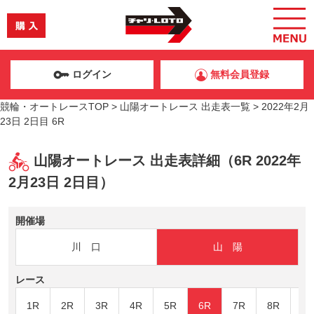
ログイン
無料会員登録
競輪・オートレースTOP
>
山陽オートレース 出走表一覧
>
2022年2月
23日 2日目 6R
山陽オートレース 出走表詳細（6R 2022年
2月23日 2日目）
開催場
川 口
山 陽
レース
1R
2R
3R
4R
5R
6R
7R
8R
9R