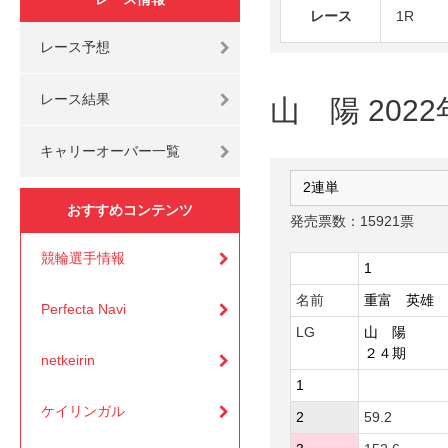
レース
1R
レース予想
レース結果
山 陽 202
キャリーオーバー一覧
おすすめコンテンツ
発売票数：15921票
競輪選手情報
1
名前
重富 英雄
Perfecta Navi
LG
山 陽
２４期
netkeirin
1
ケイリンガル
2
59.2