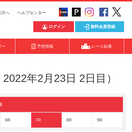
の方へ
ヘルプセンター
ログイン
無料会員登録
ダー
予想情報
レース結果
022年2月23日 2日目）
陽
6R
7R
8R
9R