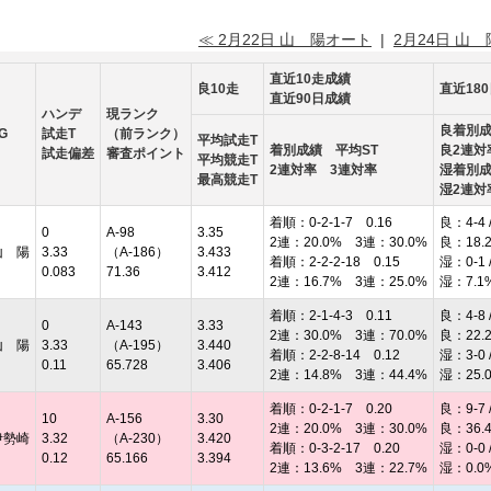
≪ 2月22日 山 陽オート
|
2月24日 山
直近10走成績
良10走
直近18
直近90日成績
ハンデ
現ランク
良着別
G
試走T
（前ランク）
平均試走T
着別成績 平均ST
良2連対
試走偏差
審査ポイント
平均競走T
2連対率 3連対率
湿着別
最高競走T
湿2連対
着順：0-2-1-7 0.16
良：4-4 /
0
A-98
3.35
2連：20.0% 3連：30.0%
良：18.
山 陽
3.33
（A-186）
3.433
着順：2-2-2-18 0.15
湿：0-1 /
0.083
71.36
3.412
2連：16.7% 3連：25.0%
湿：7.1
着順：2-1-4-3 0.11
良：4-8 /
0
A-143
3.33
2連：30.0% 3連：70.0%
良：22.
山 陽
3.33
（A-195）
3.440
着順：2-2-8-14 0.12
湿：3-0 /
0.11
65.728
3.406
2連：14.8% 3連：44.4%
湿：25.
着順：0-2-1-7 0.20
良：9-7 /
10
A-156
3.30
2連：20.0% 3連：30.0%
良：36.
伊勢崎
3.32
（A-230）
3.420
着順：0-3-2-17 0.20
湿：0-0 /
0.12
65.166
3.394
2連：13.6% 3連：22.7%
湿：0.0