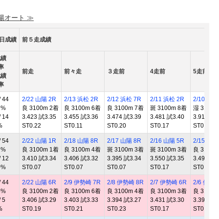
 陽オート ≫
0日成績
前５走成績
成績
率
前走
前々走
３走前
4走前
5走前
成績
率
 44
2/22 山陽 2R
2/13 浜松 2R
2/12 浜松 7R
2/11 浜松 2R
2/10 浜松
2%
良 3100m 2着
良 3100m 6着
良 3100m 7着
斑 3100m 8着
湿 3100m
 14
3.423 試3.35
3.455 試3.36
3.474 試3.39
3.481 試3.40
3.913 試3
%
ST0.22
ST0.11
ST0.20
ST0.17
ST0.14
 54
2/22 山陽 1R
2/18 山陽 8R
2/17 山陽 8R
2/16 山陽 5R
2/15 山陽
2%
良 3100m 1着
良 3100m 4着
斑 3100m 3着
斑 3100m 3着
良 3100m
 12
3.410 試3.34
3.406 試3.32
3.395 試3.34
3.550 試3.35
3.497 試3
0%
ST0.07
ST0.07
ST0.07
ST0.17
ST0.09
 44
2/22 山陽 6R
2/9 伊勢崎 7R
2/8 伊勢崎 8R
2/7 伊勢崎 6R
2/6 伊勢崎
4%
良 3100m 2着
良 3100m 6着
良 3100m 4着
良 3100m 3着
良 3100m
 5
3.406 試3.29
3.403 試3.33
3.394 試3.27
3.431 試3.30
3.396 試3
%
ST0.19
ST0.21
ST0.23
ST0.17
ST0.26