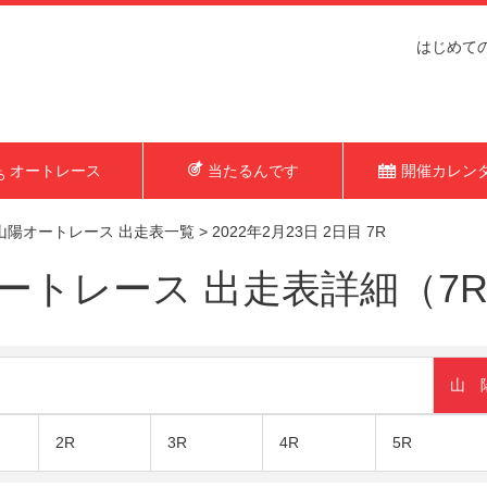
はじめて
オートレース
当たるんです
開催カレン
山陽オートレース 出走表一覧
>
2022年2月23日 2日目 7R
トレース 出走表詳細（7R 2
山 
2R
3R
4R
5R