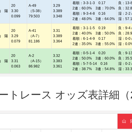
着順：3-3-1-3 0.17
良：13-8 
20
A-49
3.29
2連：60.0% 3連：70.0%
良：32.
山 陽
3.30
（S-38）
3.389
着順：9-3-4-8 0.16
湿：2-2 /
0.099
79.503
3.348
2連：48.0% 3連：64.0%
湿：57.
着順：3-1-1-5 0.19
良：9-4 /
20
A-41
3.31
2連：40.0% 3連：50.0%
良：28.
山 陽
3.29
（A-7）
3.389
着順：6-1-4-9 0.17
湿：0-0 /
0.079
81.186
3.364
2連：35.0% 3連：55.0%
湿：0.0
着順：0-5-1-4 0.20
良：9-13 
20
A-2
3.32
2連：50.0% 3連：60.0%
良：35.
山 陽
3.31
（A-15）
3.383
着順：5-7-5-14 0.16
湿：0-2 /
0.063
86.982
3.361
2連：38.7% 3連：54.8%
湿：33.
トレース オッズ表詳細（20
山 