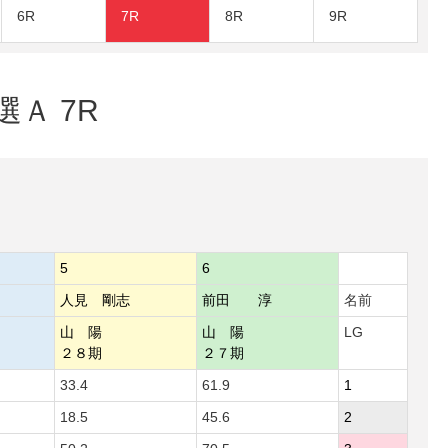
6R
7R
8R
9R
選Ａ 7R
5
6
人見 剛志
前田 淳
名前
山 陽
山 陽
LG
２８期
２７期
33.4
61.9
1
18.5
45.6
2