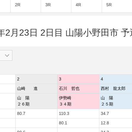
2R
3R
4R
5R
2年2月23日 2日目 山陽小野田市 予
2
3
4
山崎 進
石川 哲也
西村 龍太郎
山 陽
伊勢崎
山 陽
２６期
３４期
２５期
80.7
110.3
34.7
80.1
12.8