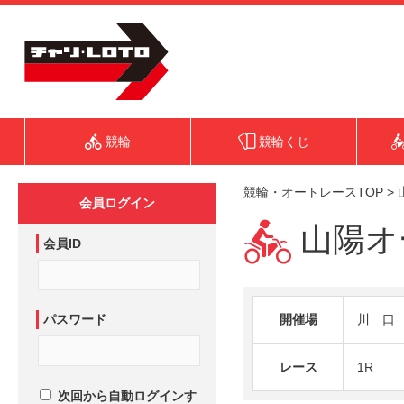
競輪
競輪くじ
競輪・オートレースTOP
>
会員ログイン
山陽オー
会員ID
パスワード
開催場
川 口
レース
1R
次回から自動ログインす