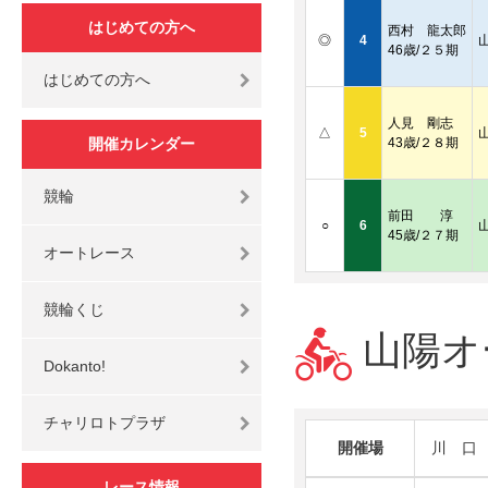
はじめての方へ
西村 龍太郎
◎
4
46歳/２５期
はじめての方へ
人見 剛志
△
5
開催カレンダー
43歳/２８期
競輪
前田 淳
○
6
45歳/２７期
オートレース
競輪くじ
山陽オー
Dokanto!
チャリロトプラザ
開催場
川 口
レース情報