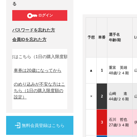
る
ログイン
パスワードを忘れた方
選手名
予想
車番
L
会員IDを忘れた方
年齢/期
な方はこちら（1日の購入限度額の設定）↓
重富 英雄
車券は20歳になってから
▲
1
48歳/２４期
のめり込みが不安な方はこ
ちら
（1日の購入限度額の
山崎 進
×
2
設定）
44歳/２６期
石川 哲也
3
無料会員登録はこちら
27歳/３４期